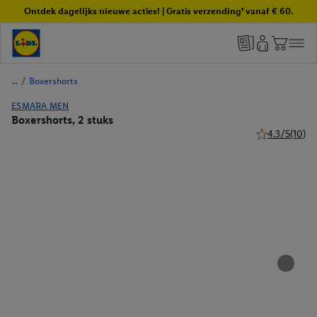
Ontdek dagelijks nieuwe acties! | Gratis verzending¹ vanaf € 60.
/
Boxershorts
ESMARA MEN
Boxershorts, 2 stuks
4.3/5
(10)
4.3 van 5 ster