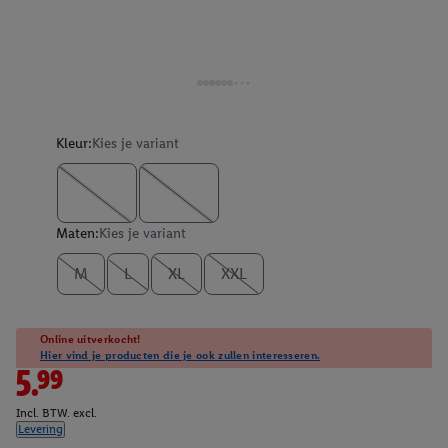
Kleur:
Kies je variant
Maten:
Kies je variant
M
L
XL
XXL
Online uitverkocht!
Hier vind je producten die je ook zullen interesseren.
5.99
Incl. BTW. excl.
Levering