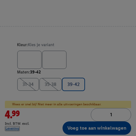
Kleur:
Kies je variant
Maten:
39-42
31-34
35-38
39-42
Wees er snel bij! Niet meer in alle uitvoeringen beschikbaar.
4.99
Incl. BTW. excl.
Voeg toe aan winkelwagen
Levering