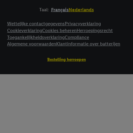
Taal:
Français
Nederlands
Footerelement met links naar juridische teksten
Wettelijke contactgegevens
Privacyverklaring
Cookieverklaring
Cookies beheren
Herroepingsrecht
Toegankelijkheidsverklaring
Compliance
Algemene voorwaarden
Klantinformatie over batterijen
Bestelling herroepen