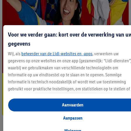
Voor we verder gaan: kort over de verwerking van u
gegevens
Wij, als
beheerder van de Lidl-websites en -apps
, verwerken uw
gegevens op onze websites en onze app (gezamenlijk: “Lidl-diensten”
waarbij we gebruikmaken van verschillende technologieën om
informatie op uw eindtoestel op te slaan en te openen. Sommige
Blijf op de hoogte
informatie is technisch noodzakelijk of wordt met uw toestemming
gebruikt voor praktische instellingen, om statistieken op te stellen of
Schrijf je in op de newsletter
gepersonaliseerde reclame binnen en buiten de Lidl-diensten aan te
bieden. Als u deelneemt aan het Lidl Plus-programma, worden voor d
Aanvaarden
Inschrijven
doeleinden eveneens gegevens over uw koopgedrag in de winkel
verzameld.
Aanpassen
Als u hier uw toestemming geeft voor gepersonaliseerde advertenties
en u vervolgens een Lidl Plus-account aanmaakt of inlogt op uw
Weigeren