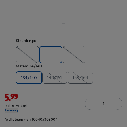
Kleur:
beige
Maten:
134/140
134/140
146/152
158/164
5.99
Incl. BTW. excl.
Levering
Artikelnummer:
100405303004