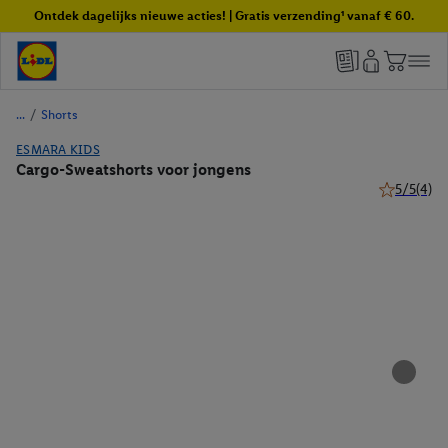
Ontdek dagelijks nieuwe acties! | Gratis verzending¹ vanaf € 60.
/
Shorts
ESMARA KIDS
Cargo-Sweatshorts voor jongens
5/5
(4)
5 van 5 ste