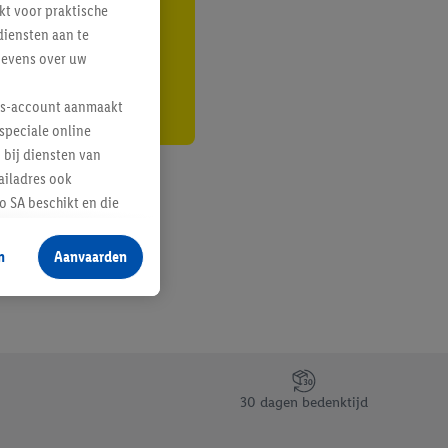
kt voor praktische
r
diensten aan te
gevens over uw
lus-account aanmaakt
speciale online
 bij diensten van
ailadres ook
 SA beschikt en die
 voor producten waarin
n
Aanvaarden
te voegen, maar het
n als er met behulp
arover Criteo SA
gevensverwerking.
taan. Door op
30 dagen bedenktijd
eer informatie,
 vooruitwerkende