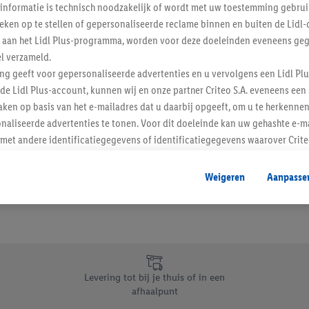
informatie is technisch noodzakelijk of wordt met uw toestemming gebrui
Schrijf je in op de newslette
tieken op te stellen of gepersonaliseerde reclame binnen en buiten de Lidl-
t aan het Lidl Plus-programma, worden voor deze doeleinden eveneens ge
l verzameld.
Inschrijven
ing geeft voor gepersonaliseerde advertenties en u vervolgens een Lidl P
de Lidl Plus-account, kunnen wij en onze partner Criteo S.A. eveneens een 
ken op basis van het e-mailadres dat u daarbij opgeeft, om u te herkennen
naliseerde advertenties te tonen. Voor dit doeleinde kan uw gehashte e-m
t andere identificatiegegevens of identificatiegegevens waarover Criteo
en.
aat, kunnen advertenties in het kader van retargeting, d.w.z. advertenties
Weigeren
Aanpasse
nd (bijvoorbeeld door het product in de webshop aan uw winkelmandje toe 
verschillende apparaten en verschillende Lidl-diensten worden weergegeve
adres en eventuele andere identificatiegegevens/identificatiegegevens wa
dapparaten of Lidl-diensten aan u kunnen worden toegewezen.
 u individuele doeleinden toestaan en meer informatie vinden over de ge
likken, kunt u alleen het gebruik van de noodzakelijke technologieën toes
Levering tot bij je thuis of in een
, stemt u in met alle verwerkingen voor alle bovengenoemde doeleinden. M
afhaalpunt
mijn van de gegevens en uw recht om uw toestemming te allen tijde met