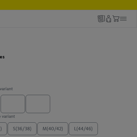
es
 variant
e variant
)
S(36/38)
M(40/42)
L(44/46)