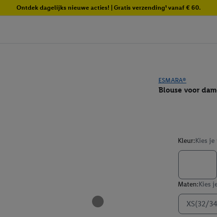
Ontdek dagelijks nieuwe acties! | Gratis verzending¹ vanaf € 60.
ESMARA®
Blouse voor dam
Kleur:
Kies je
Maten:
Kies j
XS(32/34