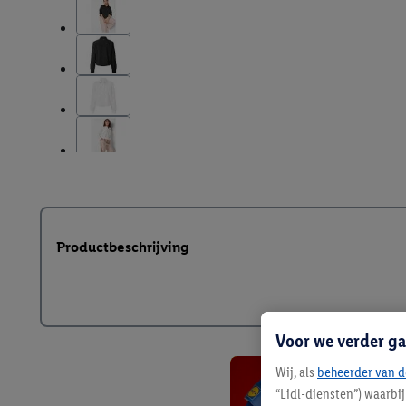
Productbeschrijving
Voor we verder ga
Wij, als
beheerder van d
“Lidl-diensten”) waarbi