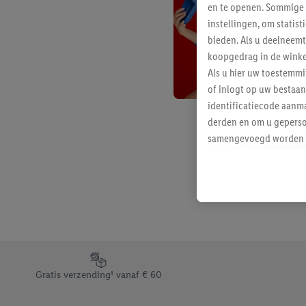
en te openen. Sommige 
instellingen, om statis
bieden. Als u deelneem
koopgedrag in de winke
Als u hier uw toestemm
of inlogt op uw bestaan
identificatiecode aanma
derden en om u geperso
samengevoegd worden me
aan u toegewezen werd
Als u hiermee akkoord g
u interesse hebt getoo
niet te kopen), ook op 
van uw gehashte e-mail
beschikt, meerdere ein
Onder “Aanpassen” kunt
Footerelement met de verschillende USPs van Lidl.be
Door op “weigeren” te k
Gratis verzending¹ vanaf € 60
“aanvaarden” te klikken
waaronder de bewaarter