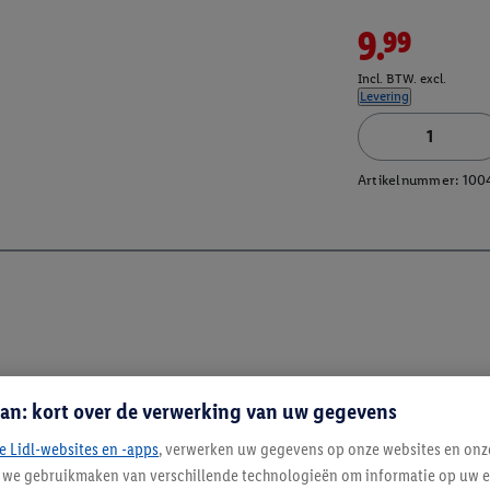
9.99
Incl. BTW. excl.
Levering
Artikelnummer:
100
an: kort over de verwerking van uw gegevens
e Lidl-websites en -apps
, verwerken uw gegevens op onze websites en onz
j we gebruikmaken van verschillende technologieën om informatie op uw e
Blijf op de hoo