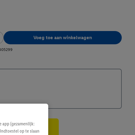
Voeg toe aan winkelwagen
405299
e app (gezamenlijk:
indtoestel op te slaan
gte