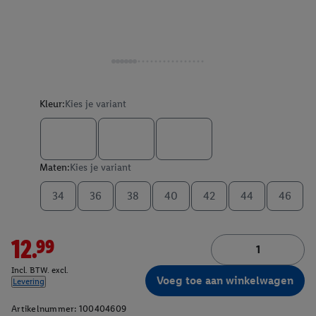
Kleur:
Kies je variant
Maten:
Kies je variant
34
36
38
40
42
44
46
12.99
Incl. BTW. excl.
Voeg toe aan winkelwagen
Levering
Artikelnummer:
100404609