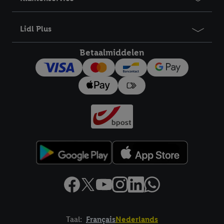
bewaartermijn van de gegevens en uw recht om uw
toestemming te allen tijde met vooruitwerkende kracht in te
Lidl Plus
trekken, vindt u in onze
privacyverklaring
.
Je vindt het
impressum hier.
Betaalmiddelen
Taal:
Français
Nederlands