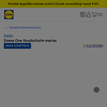
Ontdek dagelijks nieuwe acties! | Gratis verzending¹ vanaf € 60.
/
Koudschuimmatrassen
EMMA
Emma One Koudschuim matras
4.4/5
(1348)
MEGA STUNTPRIJS
4.4 van 5 sterren