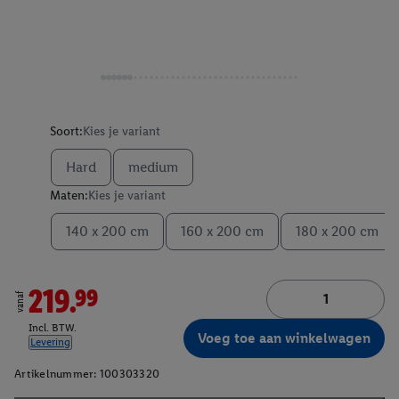
Soort:
Kies je variant
Hard
medium
Maten:
Kies je variant
140 x 200 cm
160 x 200 cm
180 x 200 cm
219.99
vanaf
Incl. BTW.
Voeg toe aan winkelwagen
Levering
Artikelnummer:
100303320