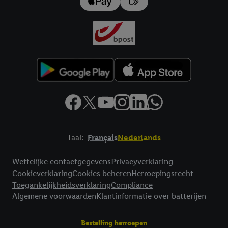
impressum hier.
Taal:
Français
Nederlands
Footerelement met links naar juridische teksten
Wettelijke contactgegevens
Privacyverklaring
Cookieverklaring
Cookies beheren
Herroepingsrecht
Toegankelijkheidsverklaring
Compliance
Algemene voorwaarden
Klantinformatie over batterijen
Bestelling herroepen