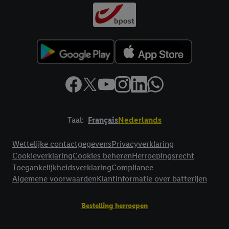
Taal:
Français
Nederlands
Footerelement met links naar juridische teksten
Wettelijke contactgegevens
Privacyverklaring
Cookieverklaring
Cookies beheren
Herroepingsrecht
Toegankelijkheidsverklaring
Compliance
Algemene voorwaarden
Klantinformatie over batterijen
Bestelling herroepen