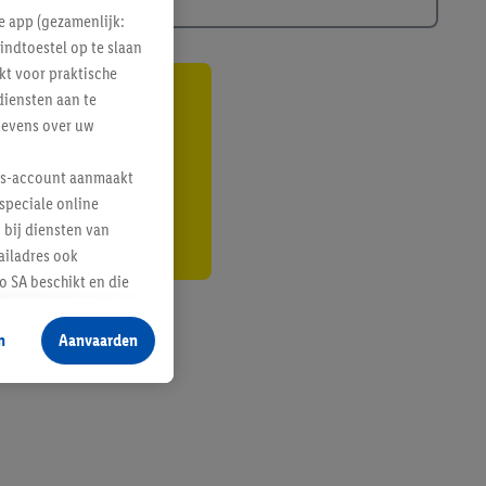
e app (gezamenlijk:
indtoestel op te slaan
kt voor praktische
diensten aan te
gte
gevens over uw
r
lus-account aanmaakt
speciale online
 bij diensten van
ailadres ook
 SA beschikt en die
 voor producten waarin
n
Aanvaarden
te voegen, maar het
n als er met behulp
arover Criteo SA
gevensverwerking.