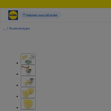
/
Keukenhulpjes