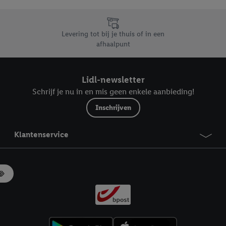
likken, kunt u alleen het gebruik van de noodzakelijke technologieën toes
, stemt u in met alle verwerkingen voor alle bovengenoemde doeleinden. M
mijn van de gegevens en uw recht om uw toestemming te allen tijde met
Levering tot bij je thuis of in een
ndt u in onze
privacyverklaring
.
Je vindt het impressum hier.
afhaalpunt
Lidl-newsletter
Schrijf je nu in en mis geen enkele aanbieding!
Inschrijven
Klantenservice