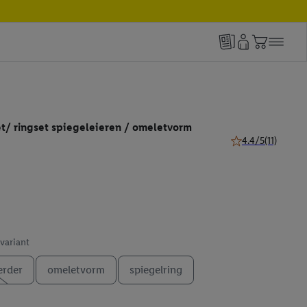
t/ ringset spiegeleieren / omeletvorm
4.4/5
(11)
4.4 van 5 sterren (
 variant
erder
omeletvorm
spiegelring