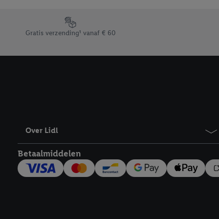
Door op “weigeren” te k
“aanvaarden” te klikken
Footerelement met de verschillende USPs van Lidl.be
waaronder de bewaarter
Gratis verzending¹ vanaf € 60
kracht in te trekken, vi
Over Lidl
Betaalmiddelen