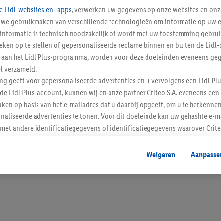
e Lidl-websites en -apps
, verwerken uw gegevens op onze websites en onz
j we gebruikmaken van verschillende technologieën om informatie op uw e
informatie is technisch noodzakelijk of wordt met uw toestemming gebrui
tieken op te stellen of gepersonaliseerde reclame binnen en buiten de Lidl-
Blijf op de hoo
t aan het Lidl Plus-programma, worden voor deze doeleinden eveneens ge
l verzameld.
Schrijf je in op de newslette
ing geeft voor gepersonaliseerde advertenties en u vervolgens een Lidl P
de Lidl Plus-account, kunnen wij en onze partner Criteo S.A. eveneens een 
Inschrijven
ken op basis van het e-mailadres dat u daarbij opgeeft, om u te herkennen
naliseerde advertenties te tonen. Voor dit doeleinde kan uw gehashte e-m
t andere identificatiegegevens of identificatiegegevens waarover Criteo
en.
aat, kunnen advertenties in het kader van retargeting, d.w.z. advertenties
Weigeren
Aanpasse
nd (bijvoorbeeld door het product in de webshop aan uw winkelmandje toe 
verschillende apparaten en verschillende Lidl-diensten worden weergegeve
adres en eventuele andere identificatiegegevens/identificatiegegevens wa
dapparaten of Lidl-diensten aan u kunnen worden toegewezen.
 u individuele doeleinden toestaan en meer informatie vinden over de ge