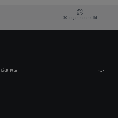
taan. Door op
eer informatie,
 vooruitwerkende
30 dagen bedenktijd
Lidl Plus