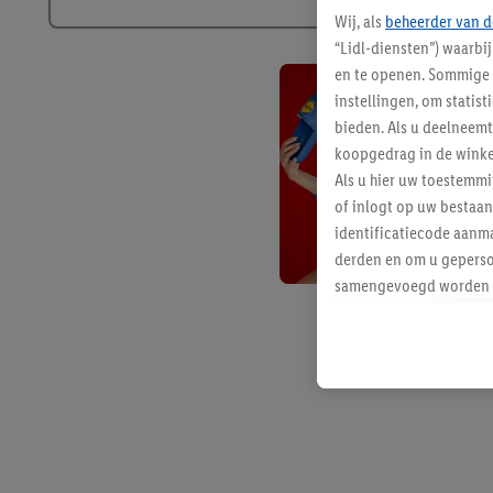
Wij, als
beheerder van d
“Lidl-diensten”) waarbi
en te openen. Sommige 
instellingen, om statis
bieden. Als u deelneem
koopgedrag in de winke
Als u hier uw toestemm
of inlogt op uw bestaan
identificatiecode aanma
derden en om u geperso
samengevoegd worden me
aan u toegewezen werd
Als u hiermee akkoord g
u interesse hebt getoo
niet te kopen), ook op 
van uw gehashte e-mail
beschikt, meerdere ein
Onder “Aanpassen” kunt