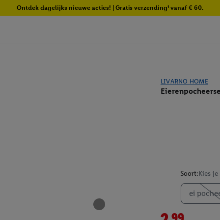
Ontdek dagelijks nieuwe acties! | Gratis verzending¹ vanaf € 60.
LIVARNO HOME
Eierenpocheerse
Soort:
Kies je
ei poche
2.99