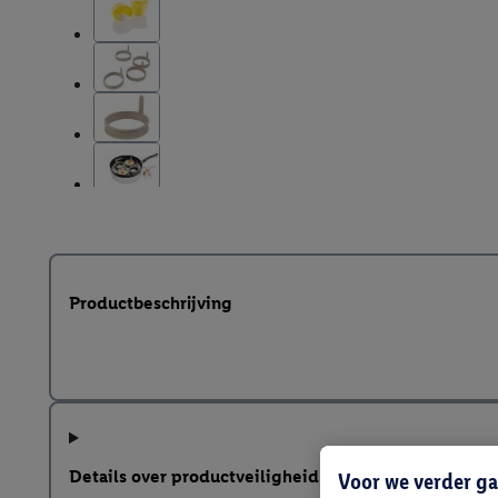
Productbeschrijving
Details over productveiligheid
Voor we verder ga