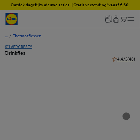
Ontdek dagelijks nieuwe acties! | Gratis verzending¹ vanaf € 60.
/
Thermosflessen
SILVERCREST®
Drinkfles
4.4/5
(48)
4.4 van 5 sterr