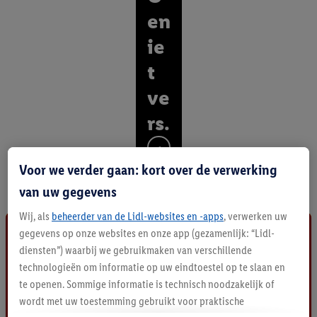
en
ie
t
ve
rs.
O
n
Voor we verder gaan: kort over de verwerking
t
van uw gegevens
d
e
Wij, als
beheerder van de Lidl-websites en -apps
, verwerken uw
k
gegevens op onze websites en onze app (gezamenlijk: “Lidl-
a
diensten”) waarbij we gebruikmaken van verschillende
l
l
technologieën om informatie op uw eindtoestel op te slaan en
e
te openen. Sommige informatie is technisch noodzakelijk of
p
wordt met uw toestemming gebruikt voor praktische
r