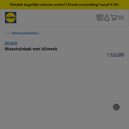
Ontdek dagelijks nieuwe acties! | Gratis verzending¹ vanaf € 60.
/
Moestuinbakken
DOBAR
Moestuinbak met klimrek
4.5/5
(6)
4.5 van 5 ste