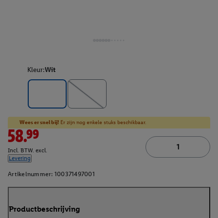
Kleur:
Wit
Wees er snel bij!
Er zijn nog enkele stuks beschikbaar.
58.99
Incl. BTW. excl.
Levering
Artikelnummer:
100371497001
Productbeschrijving