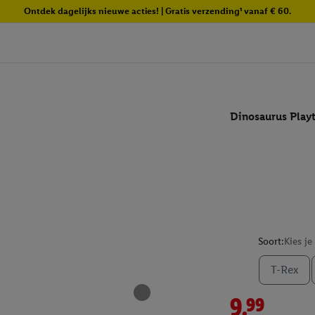
Ontdek dagelijks nieuwe acties! | Gratis verzending¹ vanaf € 60.
Dinosaurus Playt
Soort:
Kies je
T-Rex
9.99