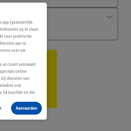
e app (gezamenlijk:
indtoestel op te slaan
kt voor praktische
diensten aan te
gevens over uw
gte
lus-account aanmaakt
speciale online
r
 bij diensten van
ailadres ook
 SA beschikt en die
 voor producten waarin
n
Aanvaarden
te voegen, maar het
n als er met behulp
arover Criteo SA