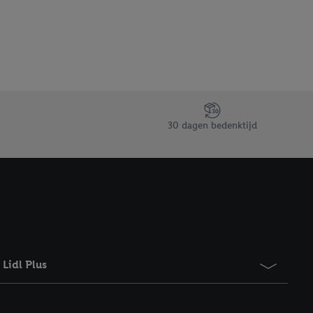
gevensverwerking.
taan. Door op
eer informatie,
 vooruitwerkende
30 dagen bedenktijd
Lidl Plus