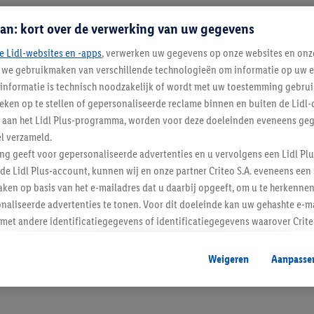
an: kort over de verwerking van uw gegevens
e Lidl-websites en -apps
, verwerken uw gegevens op onze websites en onz
j we gebruikmaken van verschillende technologieën om informatie op uw e
informatie is technisch noodzakelijk of wordt met uw toestemming gebrui
tieken op te stellen of gepersonaliseerde reclame binnen en buiten de Lidl-
t aan het Lidl Plus-programma, worden voor deze doeleinden eveneens ge
l verzameld.
Blijf op de hoo
ing geeft voor gepersonaliseerde advertenties en u vervolgens een Lidl P
de Lidl Plus-account, kunnen wij en onze partner Criteo S.A. eveneens een 
Schrijf je in op de newslette
ken op basis van het e-mailadres dat u daarbij opgeeft, om u te herkennen
naliseerde advertenties te tonen. Voor dit doeleinde kan uw gehashte e-m
Inschrijven
t andere identificatiegegevens of identificatiegegevens waarover Criteo
en.
aat, kunnen advertenties in het kader van retargeting, d.w.z. advertenties
Weigeren
Aanpasse
nd (bijvoorbeeld door het product in de webshop aan uw winkelmandje toe 
verschillende apparaten en verschillende Lidl-diensten worden weergegeve
adres en eventuele andere identificatiegegevens/identificatiegegevens wa