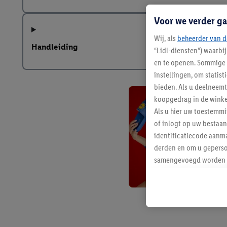
Voor we verder ga
Wij, als
beheerder van d
Handleiding
“Lidl-diensten”) waarbi
en te openen. Sommige 
instellingen, om statis
bieden. Als u deelneem
koopgedrag in de winke
Als u hier uw toestemm
of inlogt op uw bestaan
identificatiecode aanma
derden en om u geperso
samengevoegd worden me
aan u toegewezen werd
Als u hiermee akkoord g
u interesse hebt getoo
niet te kopen), ook op 
van uw gehashte e-mail