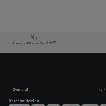
beschikt, meerdere ein
Onder “Aanpassen” kunt
Door op “weigeren” te k
“aanvaarden” te klikken
waaronder de bewaarter
kracht in te trekken, vi
Footerelement met de verschillende USPs van Lidl.be
Gratis verzending¹ vanaf € 60
Over Lidl
Betaalmiddelen