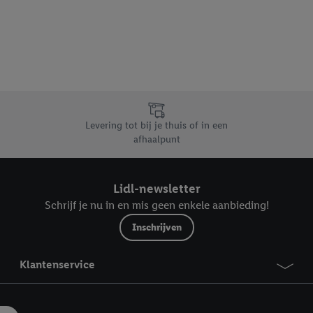
dapparaten of Lidl-diensten aan u kunnen worden toegewezen.
 u individuele doeleinden toestaan en meer informatie vinden over de ge
likken, kunt u alleen het gebruik van de noodzakelijke technologieën toes
, stemt u in met alle verwerkingen voor alle bovengenoemde doeleinden. M
mijn van de gegevens en uw recht om uw toestemming te allen tijde met
ndt u in onze
privacyverklaring
.
Je vindt het impressum hier.
Levering tot bij je thuis of in een
afhaalpunt
Lidl-newsletter
Schrijf je nu in en mis geen enkele aanbieding!
Inschrijven
Klantenservice