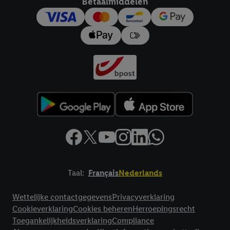
Betaalmiddelen
trekken, vindt u in onze
privacyverklaring
.
Je vindt het
impressum hier.
Taal:
Français
Nederlands
Footerelement met links naar juridische teksten
Wettelijke contactgegevens
Privacyverklaring
Cookieverklaring
Cookies beheren
Herroepingsrecht
Toegankelijkheidsverklaring
Compliance