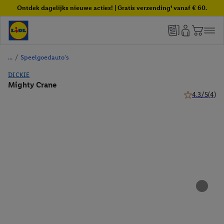
Ontdek dagelijks nieuwe acties! | Gratis verzending¹ vanaf € 60.
/
Speelgoedauto's
DICKIE
Mighty Crane
4.3/5
(4)
4.3 van 5 ste