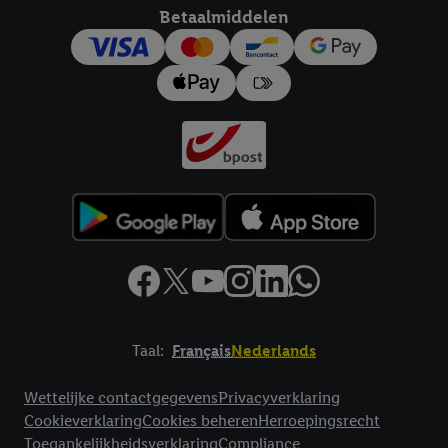
Betaalmiddelen
Taal:
Français
Nederlands
Footerelement met links naar juridische teksten
Wettelijke contactgegevens
Privacyverklaring
Cookieverklaring
Cookies beheren
Herroepingsrecht
Toegankelijkheidsverklaring
Compliance