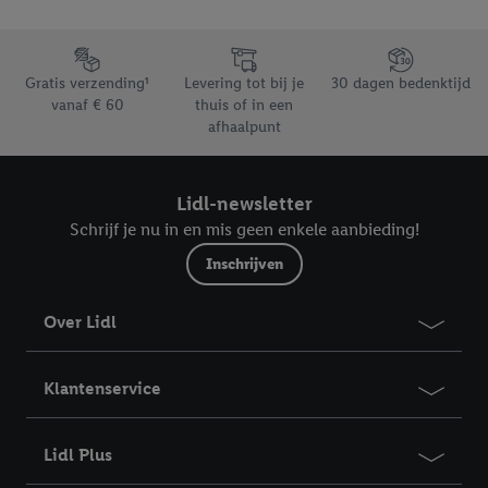
trekken, vindt u in onze
privacyverklaring
.
Je vindt het
impressum hier.
Footerelement met de verschillende USPs van Lidl.be
Gratis verzending¹
Levering tot bij je
30 dagen bedenktijd
vanaf € 60
thuis of in een
afhaalpunt
Lidl-newsletter
Schrijf je nu in en mis geen enkele aanbieding!
Inschrijven
Over Lidl
Klantenservice
Lidl Plus