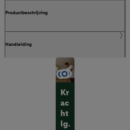
Productbeschrijving
Handleiding
Kr
ac
ht
ig.