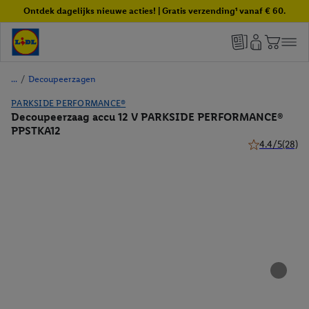
Ontdek dagelijks nieuwe acties! | Gratis verzending¹ vanaf € 60.
/
Decoupeerzagen
PARKSIDE PERFORMANCE®
Decoupeerzaag accu 12 V PARKSIDE PERFORMANCE®
PPSTKA12
4.4/5
(28)
4.4 van 5 sterr