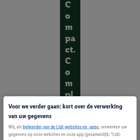
C
o
m
pa
ct.
C
o
m
pl
ee
Voor we verder gaan: kort over de verwerking
t.
van uw gegevens
Wij, als
beheerder van de Lidl-websites en -apps
, verwerken uw
O
gegevens op onze websites en onze app (gezamenlijk: “Lidl-
n