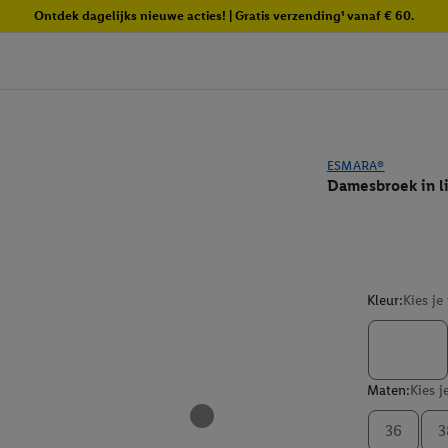
Ontdek dagelijks nieuwe acties! | Gratis verzending¹ vanaf € 60.
ESMARA®
Damesbroek in l
Kleur:
Kies je
Maten:
Kies j
36
3