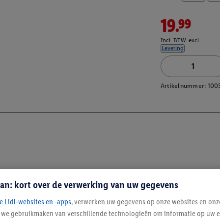
19.99
Incl. BTW. excl.
Levering
Artikelnummer:
100
an: kort over de verwerking van uw gegevens
e Lidl-websites en -apps
, verwerken uw gegevens op onze websites en onz
j we gebruikmaken van verschillende technologieën om informatie op uw e
Blijf op de hoo