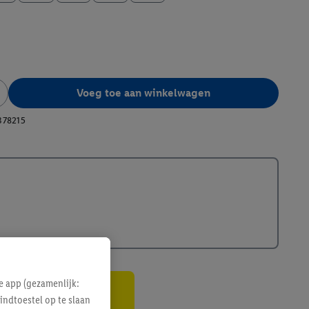
Voeg toe aan winkelwagen
378215
e app (gezamenlijk:
indtoestel op te slaan
gte