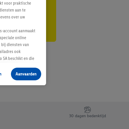
kt voor praktische
r
diensten aan te
gevens over uw
lus-account aanmaakt
speciale online
 bij diensten van
ailadres ook
 SA beschikt en die
 voor producten waarin
n
Aanvaarden
te voegen, maar het
n als er met behulp
arover Criteo SA
gevensverwerking.
taan. Door op
30 dagen bedenktijd
eer informatie,
 vooruitwerkende