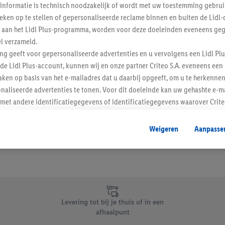
informatie is technisch noodzakelijk of wordt met uw toestemming gebrui
Schrijf je in op de newslette
tieken op te stellen of gepersonaliseerde reclame binnen en buiten de Lidl-
t aan het Lidl Plus-programma, worden voor deze doeleinden eveneens ge
l verzameld.
Inschrijven
ing geeft voor gepersonaliseerde advertenties en u vervolgens een Lidl P
de Lidl Plus-account, kunnen wij en onze partner Criteo S.A. eveneens een 
ken op basis van het e-mailadres dat u daarbij opgeeft, om u te herkennen
naliseerde advertenties te tonen. Voor dit doeleinde kan uw gehashte e-m
t andere identificatiegegevens of identificatiegegevens waarover Criteo
en.
aat, kunnen advertenties in het kader van retargeting, d.w.z. advertenties
Weigeren
Aanpasse
nd (bijvoorbeeld door het product in de webshop aan uw winkelmandje toe 
verschillende apparaten en verschillende Lidl-diensten worden weergegeve
adres en eventuele andere identificatiegegevens/identificatiegegevens wa
dapparaten of Lidl-diensten aan u kunnen worden toegewezen.
 u individuele doeleinden toestaan en meer informatie vinden over de ge
likken, kunt u alleen het gebruik van de noodzakelijke technologieën toes
Levering tot bij je thuis of in een
, stemt u in met alle verwerkingen voor alle bovengenoemde doeleinden. M
afhaalpunt
mijn van de gegevens en uw recht om uw toestemming te allen tijde met