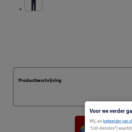
Productbeschrijving
Voor we verder ga
Wij, als
beheerder van d
“Lidl-diensten”) waarbi