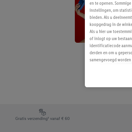
en te openen. Sommige 
instellingen, om statis
bieden. Als u deelneem
koopgedrag in de winke
Als u hier uw toestemm
of inlogt op uw bestaan
identificatiecode aanma
derden en om u geperso
samengevoegd worden me
aan u toegewezen werd
Als u hiermee akkoord g
u interesse hebt getoo
niet te kopen), ook op 
van uw gehashte e-mail
beschikt, meerdere ein
Onder “Aanpassen” kunt
Footerelement met de verschillende USPs van Lidl.be
Door op “weigeren” te k
Gratis verzending¹ vanaf € 60
“aanvaarden” te klikken
waaronder de bewaarter