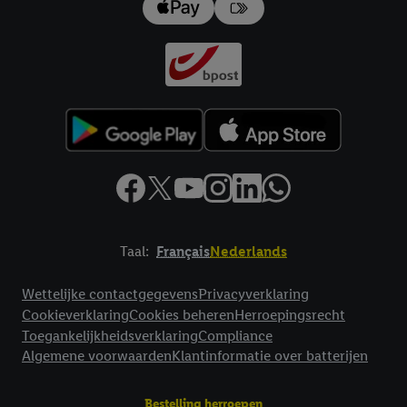
Taal:
Français
Nederlands
Footerelement met links naar juridische teksten
Wettelijke contactgegevens
Privacyverklaring
Cookieverklaring
Cookies beheren
Herroepingsrecht
Toegankelijkheidsverklaring
Compliance
Algemene voorwaarden
Klantinformatie over batterijen
Bestelling herroepen