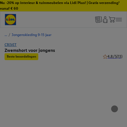
Nu -20% op interieur & tuinmeubelen via Lidl Plus! | Gratis verzending¹
vanaf € 60
/
Jongenskleding 9-15 jaar
CRIVIT
Zwemshort voor jongens
4.8/5
(13)
Beste beoordelingen
4.8 van 5 ster