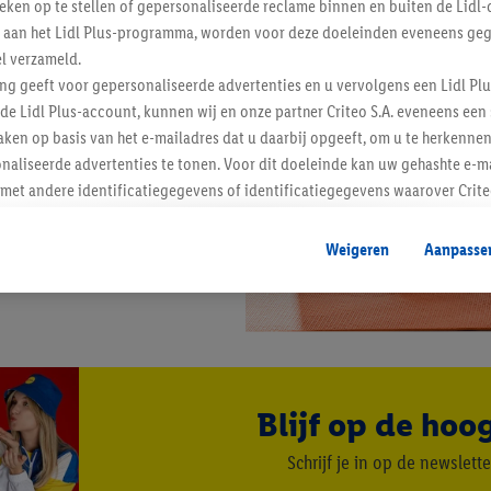
tieken op te stellen of gepersonaliseerde reclame binnen en buiten de Lidl-
t aan het Lidl Plus-programma, worden voor deze doeleinden eveneens ge
l verzameld.
ing geeft voor gepersonaliseerde advertenties en u vervolgens een Lidl P
de Lidl Plus-account, kunnen wij en onze partner Criteo S.A. eveneens een 
ken op basis van het e-mailadres dat u daarbij opgeeft, om u te herkennen
naliseerde advertenties te tonen. Voor dit doeleinde kan uw gehashte e-m
t andere identificatiegegevens of identificatiegegevens waarover Criteo
en.
aat, kunnen advertenties in het kader van retargeting, d.w.z. advertenties
Weigeren
Aanpasse
nd (bijvoorbeeld door het product in de webshop aan uw winkelmandje toe 
verschillende apparaten en verschillende Lidl-diensten worden weergegeve
adres en eventuele andere identificatiegegevens/identificatiegegevens wa
dapparaten of Lidl-diensten aan u kunnen worden toegewezen.
 u individuele doeleinden toestaan en meer informatie vinden over de ge
likken, kunt u alleen het gebruik van de noodzakelijke technologieën toes
Blijf op de hoo
, stemt u in met alle verwerkingen voor alle bovengenoemde doeleinden. M
mijn van de gegevens en uw recht om uw toestemming te allen tijde met
Schrijf je in op de newslette
ndt u in onze
privacyverklaring
.
Je vindt het impressum hier.