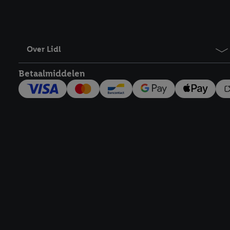
Over Lidl
Betaalmiddelen
Footerelement met links naar juridische teksten