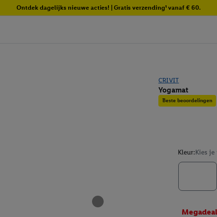
Ontdek dagelijks nieuwe acties! | Gratis verzending¹ vanaf € 60.
CRIVIT
Yogamat
Beste beoordelingen
Kleur:
Kies je
Megadea