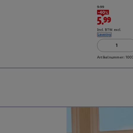
9.99
-40%
5.99
Incl. BTW. excl.
Levering
Artikelnummer:
100