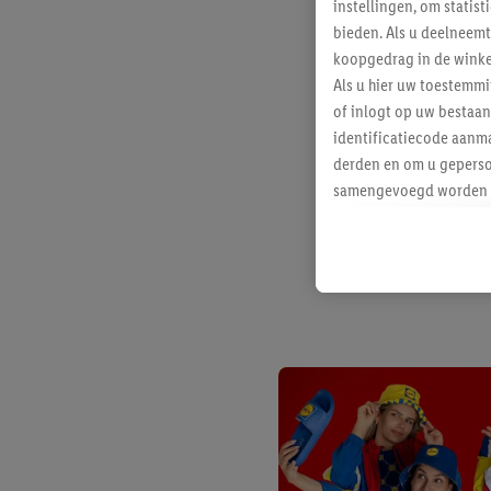
instellingen, om statis
bieden. Als u deelneem
koopgedrag in de winke
Als u hier uw toestemm
of inlogt op uw bestaan
identificatiecode aanma
derden en om u geperso
samengevoegd worden me
aan u toegewezen werd
Als u hiermee akkoord g
u interesse hebt getoo
niet te kopen), ook op 
van uw gehashte e-mail
beschikt, meerdere ein
Onder “Aanpassen” kunt
Door op “weigeren” te k
“aanvaarden” te klikken
waaronder de bewaarter
kracht in te trekken, vi