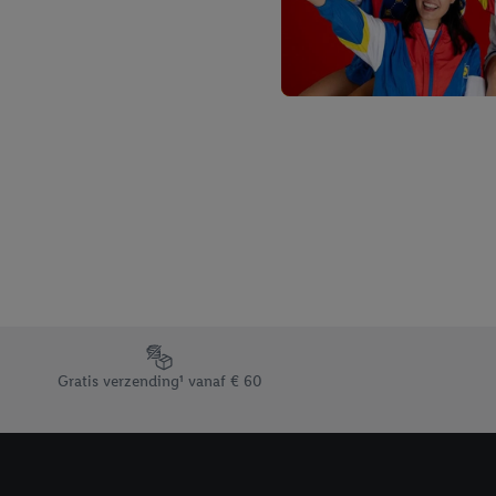
Footerelement met de verschillende USPs van Lidl.be
Gratis verzending¹ vanaf € 60