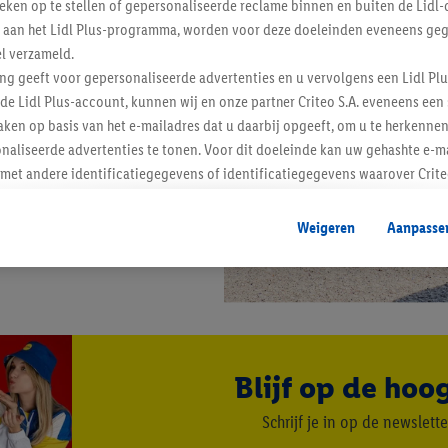
tieken op te stellen of gepersonaliseerde reclame binnen en buiten de Lidl-
t aan het Lidl Plus-programma, worden voor deze doeleinden eveneens ge
l verzameld.
ing geeft voor gepersonaliseerde advertenties en u vervolgens een Lidl P
de Lidl Plus-account, kunnen wij en onze partner Criteo S.A. eveneens een 
ken op basis van het e-mailadres dat u daarbij opgeeft, om u te herkennen
naliseerde advertenties te tonen. Voor dit doeleinde kan uw gehashte e-m
t andere identificatiegegevens of identificatiegegevens waarover Criteo
en.
aat, kunnen advertenties in het kader van retargeting, d.w.z. advertenties
Weigeren
Aanpasse
nd (bijvoorbeeld door het product in de webshop aan uw winkelmandje toe 
verschillende apparaten en verschillende Lidl-diensten worden weergegeve
adres en eventuele andere identificatiegegevens/identificatiegegevens wa
dapparaten of Lidl-diensten aan u kunnen worden toegewezen.
 u individuele doeleinden toestaan en meer informatie vinden over de ge
likken, kunt u alleen het gebruik van de noodzakelijke technologieën toes
Blijf op de hoo
, stemt u in met alle verwerkingen voor alle bovengenoemde doeleinden. M
mijn van de gegevens en uw recht om uw toestemming te allen tijde met
Schrijf je in op de newslette
ndt u in onze
privacyverklaring
.
Je vindt het impressum hier.