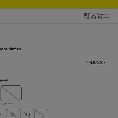
voor dames
4.8/5
(107)
4.8 van 5 sterren (1
groen
e variant
8
39
40
41