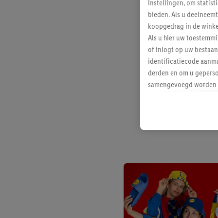
instellingen, om statis
bieden. Als u deelneem
koopgedrag in de winke
Als u hier uw toestemm
of inlogt op uw bestaan
identificatiecode aanma
derden en om u geperso
samengevoegd worden me
aan u toegewezen werd
Als u hiermee akkoord g
u interesse hebt getoo
niet te kopen), ook op 
van uw gehashte e-mail
beschikt, meerdere ein
Onder “Aanpassen” kunt
Door op “weigeren” te k
“aanvaarden” te klikken
waaronder de bewaarter
kracht in te trekken, vi