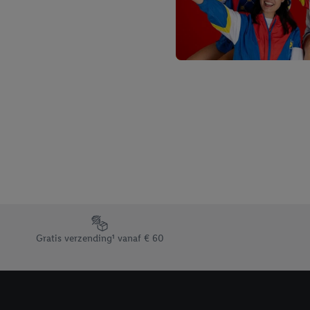
Footerelement met de verschillende USPs van Lidl.be
Gratis verzending¹ vanaf € 60