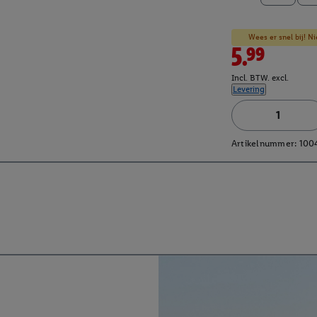
Wees er snel bij! Ni
5.99
Incl. BTW. excl.
Levering
Artikelnummer:
100