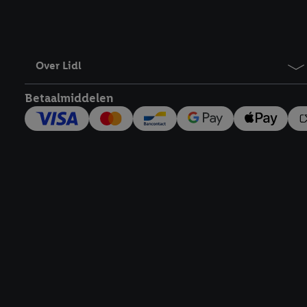
Over Lidl
Betaalmiddelen
Footerelement met links naar juridische teksten