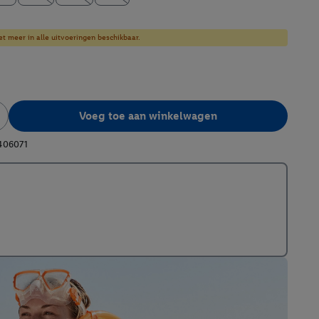
et meer in alle uitvoeringen beschikbaar.
Voeg toe aan winkelwagen
406071