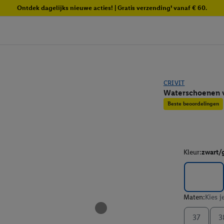
Ontdek dagelijks nieuwe acties! | Gratis verzending¹ vanaf € 60.
CRIVIT
Waterschoenen 
Beste beoordelingen
Kleur:
zwart/
Maten:
Kies j
37
3