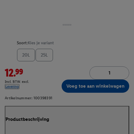
Soort:
Kies je variant
20L
25L
12.99
Incl. BTW. excl.
Voeg toe aan winkelwagen
Levering
Artikelnummer:
100398391
Productbeschrijving