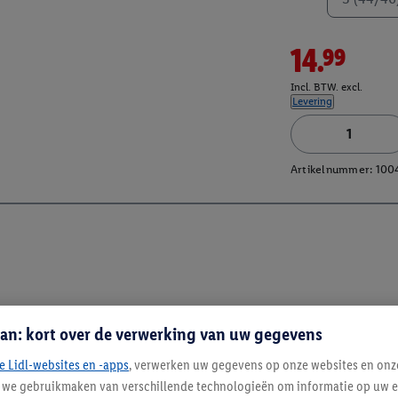
14.99
Incl. BTW. excl.
Levering
Artikelnummer:
100
an: kort over de verwerking van uw gegevens
e Lidl-websites en -apps
, verwerken uw gegevens op onze websites en onz
j we gebruikmaken van verschillende technologieën om informatie op uw e
Blijf op de hoo