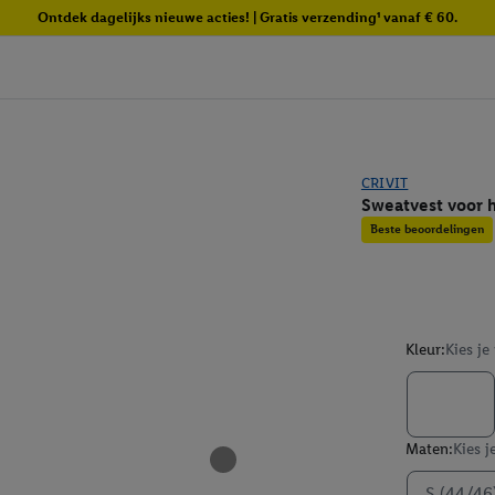
Ontdek dagelijks nieuwe acties! | Gratis verzending¹ vanaf € 60.
CRIVIT
Sweatvest voor 
Beste beoordelingen
Kleur:
Kies je
Maten:
Kies j
S (44/46