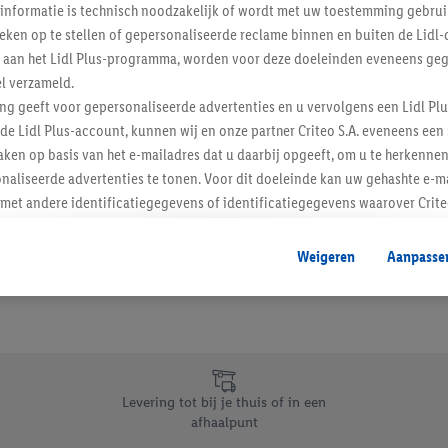
informatie is technisch noodzakelijk of wordt met uw toestemming gebrui
Schrijf je in op de newslette
tieken op te stellen of gepersonaliseerde reclame binnen en buiten de Lidl-
t aan het Lidl Plus-programma, worden voor deze doeleinden eveneens ge
l verzameld.
Inschrijven
ing geeft voor gepersonaliseerde advertenties en u vervolgens een Lidl P
de Lidl Plus-account, kunnen wij en onze partner Criteo S.A. eveneens een 
ken op basis van het e-mailadres dat u daarbij opgeeft, om u te herkennen
naliseerde advertenties te tonen. Voor dit doeleinde kan uw gehashte e-m
t andere identificatiegegevens of identificatiegegevens waarover Criteo
en.
aat, kunnen advertenties in het kader van retargeting, d.w.z. advertenties
Weigeren
Aanpasse
nd (bijvoorbeeld door het product in de webshop aan uw winkelmandje toe 
verschillende apparaten en verschillende Lidl-diensten worden weergegeve
adres en eventuele andere identificatiegegevens/identificatiegegevens wa
dapparaten of Lidl-diensten aan u kunnen worden toegewezen.
 u individuele doeleinden toestaan en meer informatie vinden over de ge
likken, kunt u alleen het gebruik van de noodzakelijke technologieën toes
Levering tot bij je thuis of in een
, stemt u in met alle verwerkingen voor alle bovengenoemde doeleinden. M
afhaalpunt
mijn van de gegevens en uw recht om uw toestemming te allen tijde met