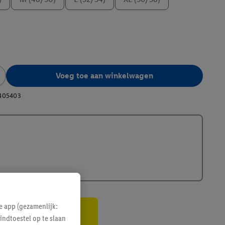
Voeg toe aan winkelwagen
405403
e app (gezamenlijk:
indtoestel op te slaan
gte