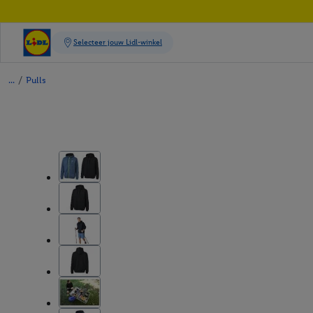
/
Pulls