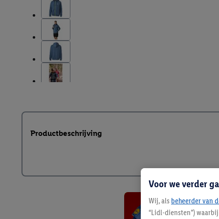
Productbeschrijving
Voor we verder ga
Wij, als
beheerder van d
“Lidl-diensten”) waarbi