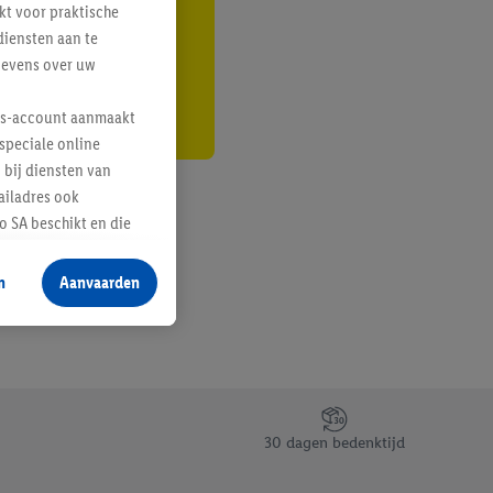
kt voor praktische
r
diensten aan te
gevens over uw
lus-account aanmaakt
speciale online
 bij diensten van
ailadres ook
 SA beschikt en die
 voor producten waarin
n
Aanvaarden
te voegen, maar het
n als er met behulp
arover Criteo SA
gevensverwerking.
taan. Door op
30 dagen bedenktijd
eer informatie,
 vooruitwerkende