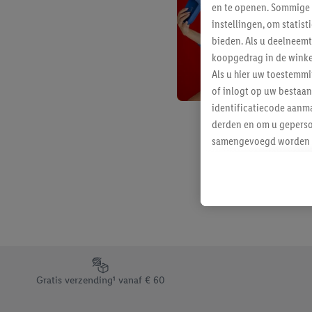
en te openen. Sommige 
instellingen, om statis
bieden. Als u deelneem
koopgedrag in de winke
Als u hier uw toestemm
of inlogt op uw bestaan
identificatiecode aanma
derden en om u geperso
samengevoegd worden me
aan u toegewezen werd
Als u hiermee akkoord g
u interesse hebt getoo
niet te kopen), ook op 
van uw gehashte e-mail
beschikt, meerdere ein
Onder “Aanpassen” kunt
Footerelement met de verschillende USPs van Lidl.be
Door op “weigeren” te k
Gratis verzending¹ vanaf € 60
“aanvaarden” te klikken
waaronder de bewaarter