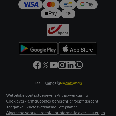
trekken, vindt u in onze
privacyverklaring
.
Je vindt het
impressum hier.
Taal:
Français
Nederlands
Footerelement met links naar juridische teksten
Wettelijke contactgegevens
Privacyverklaring
Cookieverklaring
Cookies beheren
Herroepingsrecht
Toegankelijkheidsverklaring
Compliance
Algemene voorwaarden
Klantinformatie over batterijen