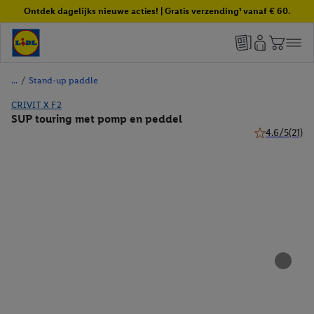
Ontdek dagelijks nieuwe acties! | Gratis verzending¹ vanaf € 60.
/
Stand-up paddle
CRIVIT X F2
SUP touring met pomp en peddel
4.6/5
(21)
4.6 van 5 ster