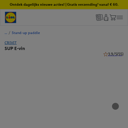
Ontdek dagelijks nieuwe acties! | Gratis verzending¹ vanaf € 60.
/
Stand-up paddle
CRIVIT
SUP E-vin
3.9/5
(55)
3.9 van 5 ster