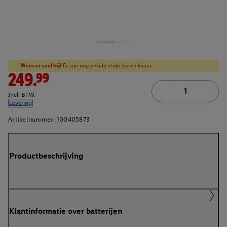
Wees er snel bij!
Er zijn nog enkele stuks beschikbaar.
249.99
Incl. BTW.
Levering
Artikelnummer:
100405873
Productbeschrijving
Klantinformatie over batterijen