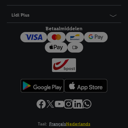
bewaartermijn van de gegevens en uw recht om uw
toestemming te allen tijde met vooruitwerkende kracht in te
Lidl Plus
trekken, vindt u in onze
privacyverklaring
.
Je vindt het
impressum hier.
Betaalmiddelen
Taal:
Français
Nederlands