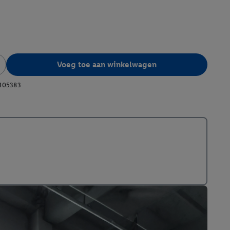
Voeg toe aan winkelwagen
405383