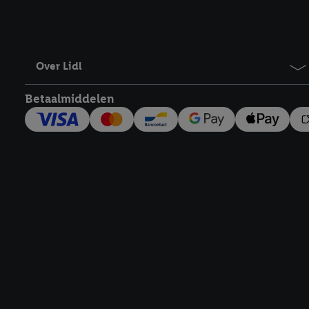
Over Lidl
Betaalmiddelen
Footerelement met links naar juridische teksten