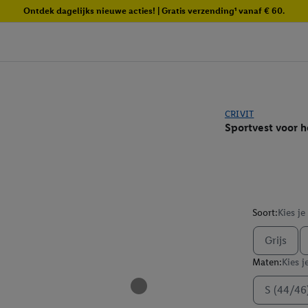
Ontdek dagelijks nieuwe acties! | Gratis verzending¹ vanaf € 60.
CRIVIT
Sportvest voor 
Soort:
Kies je
Grijs
Maten:
Kies j
S (44/46