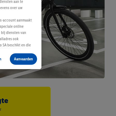
diensten aan te
gevens over uw
lus-account aanmaakt
speciale online
 bij diensten van
ailadres ook
 SA beschikt en die
 voor producten waarin
n
Aanvaarden
te voegen, maar het
n als er met behulp
arover Criteo SA
gevensverwerking.
taan. Door op
gte
eer informatie,
 vooruitwerkende
r