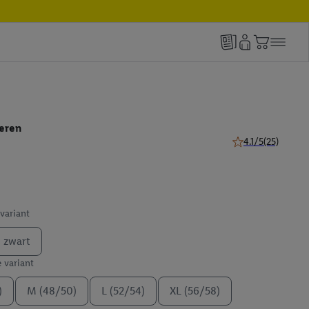
heren
4.1/5
(25)
4.1 van 5 sterren (
 variant
zwart
e variant
)
M (48/50)
L (52/54)
XL (56/58)