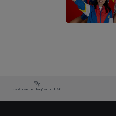
Footerelement met de verschillende USPs van Lidl.be
Gratis verzending¹ vanaf € 60