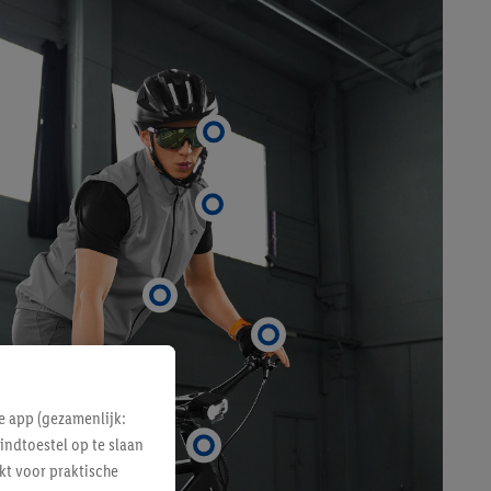
e app (gezamenlijk:
indtoestel op te slaan
kt voor praktische