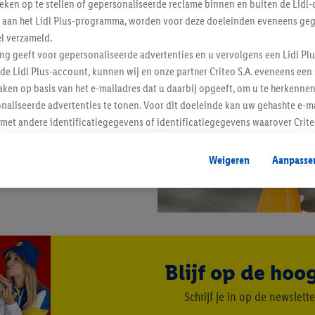
tieken op te stellen of gepersonaliseerde reclame binnen en buiten de Lidl-
t aan het Lidl Plus-programma, worden voor deze doeleinden eveneens ge
l verzameld.
ing geeft voor gepersonaliseerde advertenties en u vervolgens een Lidl P
de Lidl Plus-account, kunnen wij en onze partner Criteo S.A. eveneens een 
ken op basis van het e-mailadres dat u daarbij opgeeft, om u te herkennen
naliseerde advertenties te tonen. Voor dit doeleinde kan uw gehashte e-m
t andere identificatiegegevens of identificatiegegevens waarover Criteo
en.
aat, kunnen advertenties in het kader van retargeting, d.w.z. advertenties
Weigeren
Aanpasse
nd (bijvoorbeeld door het product in de webshop aan uw winkelmandje toe 
verschillende apparaten en verschillende Lidl-diensten worden weergegeve
adres en eventuele andere identificatiegegevens/identificatiegegevens wa
dapparaten of Lidl-diensten aan u kunnen worden toegewezen.
 u individuele doeleinden toestaan en meer informatie vinden over de ge
likken, kunt u alleen het gebruik van de noodzakelijke technologieën toes
Blijf op de hoo
, stemt u in met alle verwerkingen voor alle bovengenoemde doeleinden. M
mijn van de gegevens en uw recht om uw toestemming te allen tijde met
Schrijf je in op de newslette
ndt u in onze
privacyverklaring
.
Je vindt het impressum hier.