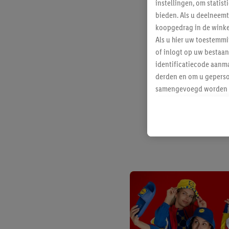
instellingen, om statis
bieden. Als u deelneem
koopgedrag in de winke
Als u hier uw toestemm
of inlogt op uw bestaan
identificatiecode aanma
derden en om u geperso
samengevoegd worden me
aan u toegewezen werd
Als u hiermee akkoord g
u interesse hebt getoo
niet te kopen), ook op 
van uw gehashte e-mail
beschikt, meerdere ein
Onder “Aanpassen” kunt
Door op “weigeren” te k
“aanvaarden” te klikken
waaronder de bewaarter
kracht in te trekken, vi