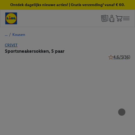
Ontdek dagelijks nieuwe acties! | Gratis verzending¹ vanaf € 60.
/
Kousen
CRIVIT
Sportsneakersokken, 5 paar
4.6/5
(36)
4.6 van 5 ster