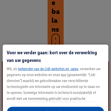
e
ba
la
ns
O
n
t
Voor we verder gaan: kort over de verwerking
d
e
van uw gegevens
k
Wij, als
beheerder van de Lidl-websites en -apps
, verwerken uw
a
l
gegevens op onze websites en onze app (gezamenlijk: “Lidl-
l
diensten”) waarbij we gebruikmaken van verschillende
e
technologieën om informatie op uw eindtoestel op te slaan en
p
te openen. Sommige informatie is technisch noodzakelijk of
r
wordt met uw toestemming gebruikt voor praktische
o
d
instellingen, om statistieken op te stellen of gepersonaliseerde
u
reclame binnen en buiten de Lidl-diensten aan te bieden. Als u