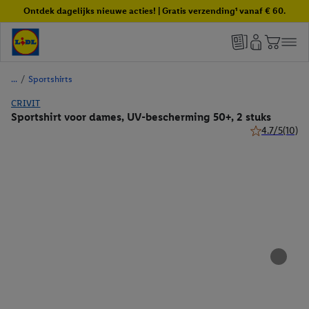
Ontdek dagelijks nieuwe acties! | Gratis verzending¹ vanaf € 60.
/
Sportshirts
CRIVIT
Sportshirt voor dames, UV-bescherming 50+, 2 stuks
4.7/5
(10)
4.7 van 5 ster