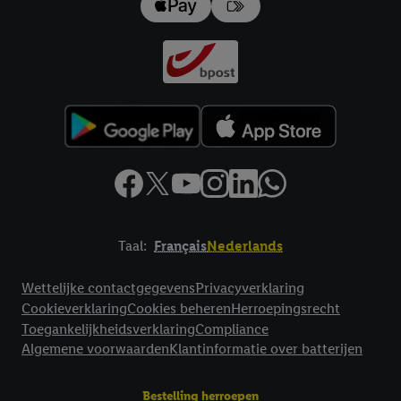
Taal:
Français
Nederlands
Footerelement met links naar juridische teksten
Wettelijke contactgegevens
Privacyverklaring
Cookieverklaring
Cookies beheren
Herroepingsrecht
Toegankelijkheidsverklaring
Compliance
Algemene voorwaarden
Klantinformatie over batterijen
Bestelling herroepen