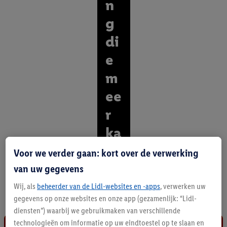
n
g
di
e
m
ee
r
ka
n
Voor we verder gaan: kort over de verwerking
van uw gegevens
O
n
Wij, als
beheerder van de Lidl-websites en -apps
, verwerken uw
t
gegevens op onze websites en onze app (gezamenlijk: “Lidl-
d
diensten”) waarbij we gebruikmaken van verschillende
e
k
technologieën om informatie op uw eindtoestel op te slaan en