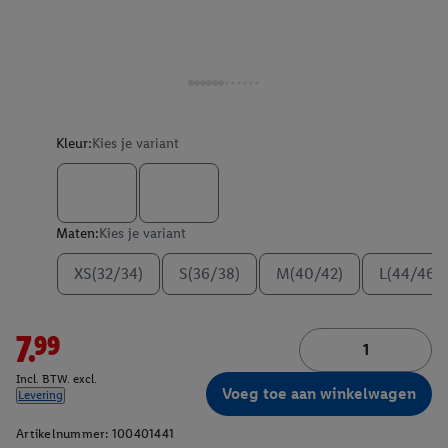
Kleur:
Kies je variant
Maten:
Kies je variant
XS(32/34)
S(36/38)
M(40/42)
L(44/46)
7.99
Incl. BTW. excl.
Voeg toe aan winkelwagen
Levering
Artikelnummer:
100401441