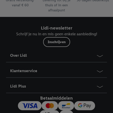
Gratis verzending¹
Levering tot bij je
30 dagen bedenktijd
impressum hier.
vanaf € 60
thuis of in een
afhaalpunt
Lidl-newsletter
Schrijf je nu in en mis geen enkele aanbieding!
Inschrijven
Over Lidl
Klantenservice
Lidl Plus
Betaalmiddelen