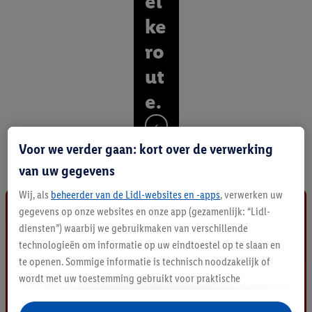
el
ke
ro
ut
e.
O
n
Voor we verder gaan: kort over de verwerking
t
van uw gegevens
d
e
Wij, als
beheerder van de Lidl-websites en -apps
, verwerken uw
k
gegevens op onze websites en onze app (gezamenlijk: “Lidl-
a
l
diensten”) waarbij we gebruikmaken van verschillende
l
technologieën om informatie op uw eindtoestel op te slaan en
e
te openen. Sommige informatie is technisch noodzakelijk of
p
wordt met uw toestemming gebruikt voor praktische
r
instellingen, om statistieken op te stellen of gepersonaliseerde
o
d
reclame binnen en buiten de Lidl-diensten aan te bieden. Als u