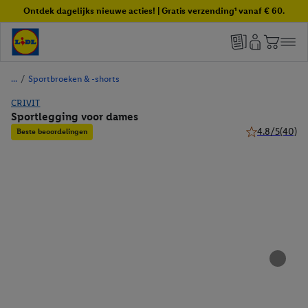
Ontdek dagelijks nieuwe acties! | Gratis verzending¹ vanaf € 60.
/
Sportbroeken & -shorts
CRIVIT
Sportlegging voor dames
4.8/5
(40)
Beste beoordelingen
4.8 van 5 sterr