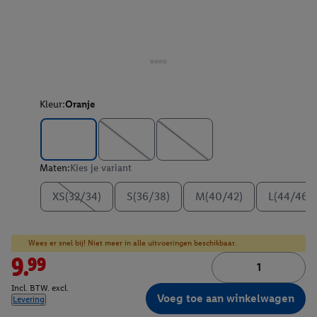
Kleur:
Oranje
Maten:
Kies je variant
XS(32/34)
S(36/38)
M(40/42)
L(44/46)
Wees er snel bij! Niet meer in alle uitvoeringen beschikbaar.
9.99
Incl. BTW. excl.
Voeg toe aan winkelwagen
Levering