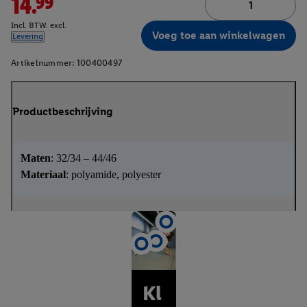
14.99
Incl. BTW. excl.
Voeg toe aan winkelwagen
Levering
Artikelnummer:
100400497
Productbeschrijving
Maten
: 32/34 – 44/46
Materiaal
: polyamide, polyester
Kl