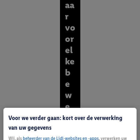
aa
r
vo
or
el
ke
b
e
w
e
gi
Voor we verder gaan: kort over de verwerking
n
van uw gegevens
g
Wij, als
beheerder van de Lidl-websites en -apps
, verwerken uw