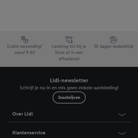
bewaartermijn van de gegevens en uw recht om uw
toestemming te allen tijde met vooruitwerkende kracht in te
trekken, vindt u in onze
privacyverklaring
.
Je vindt het
impressum hier.
Footerelement met de verschillende USPs van Lidl.be
Gratis verzending¹
Levering tot bij je
30 dagen bedenktijd
vanaf € 60
thuis of in een
afhaalpunt
Lidl-newsletter
Schrijf je nu in en mis geen enkele aanbieding!
Inschrijven
Over Lidl
Klantenservice