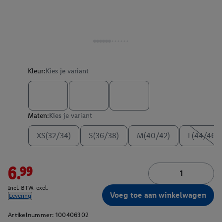
Kleur:
Kies je variant
Maten:
Kies je variant
XS(32/34)
S(36/38)
M(40/42)
L(44/46)
6.99
Incl. BTW. excl.
Voeg toe aan winkelwagen
Levering
Artikelnummer:
100406302