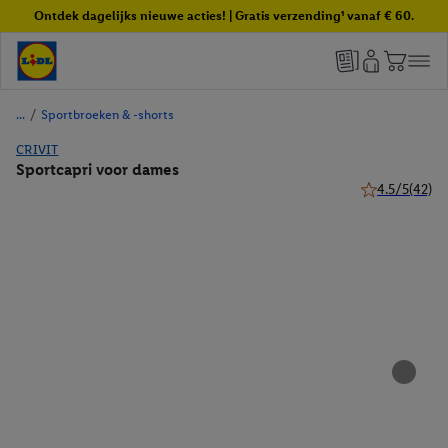
Ontdek dagelijks nieuwe acties! | Gratis verzending¹ vanaf € 60.
/
Sportbroeken & -shorts
CRIVIT
Sportcapri voor dames
4.5/5
(42)
4.5 van 5 ster