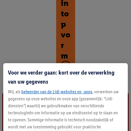
in
to
p
vo
r
m
O
Voor we verder gaan: kort over de verwerking
n
t
van uw gegevens
d
e
Wij, als
beheerder van de Lidl-websites en -apps
, verwerken uw
k
gegevens op onze websites en onze app (gezamenlijk: “Lidl-
a
diensten”) waarbij we gebruikmaken van verschillende
l
technologieën om informatie op uw eindtoestel op te slaan en
l
te openen. Sommige informatie is technisch noodzakelijk of
e
p
wordt met uw toestemming gebruikt voor praktische
r