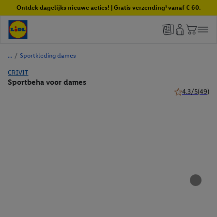
Ontdek dagelijks nieuwe acties! | Gratis verzending¹ vanaf € 60.
/
Sportkleding dames
CRIVIT
Sportbeha voor dames
4.3/5
(49)
4.3 van 5 ster