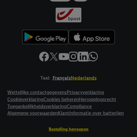
Taal:
Français
Nederlands
Footerelement met links naar juridische teksten
Wettelijke contactgegevens
Privacyverklaring
Cookieverklaring
Cookies beheren
Herroepingsrecht
Toegankelijkheidsverklaring
Compliance
Algemene voorwaarden
Klantinformatie over batterijen
Bestelling herroepen