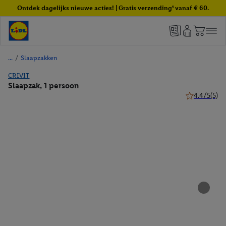
Ontdek dagelijks nieuwe acties! | Gratis verzending¹ vanaf € 60.
/
Slaapzakken
CRIVIT
Slaapzak, 1 persoon
4.4/5
(5)
4.4 van 5 ste