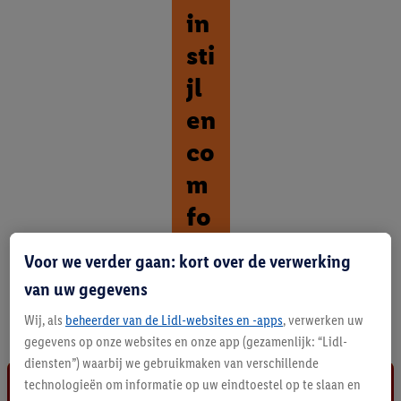
in
sti
jl
en
co
m
fo
rt
Voor we verder gaan: kort over de verwerking
O
van uw gegevens
n
Wij, als
beheerder van de Lidl-websites en -apps
, verwerken uw
t
d
gegevens op onze websites en onze app (gezamenlijk: “Lidl-
e
diensten”) waarbij we gebruikmaken van verschillende
k
technologieën om informatie op uw eindtoestel op te slaan en
a