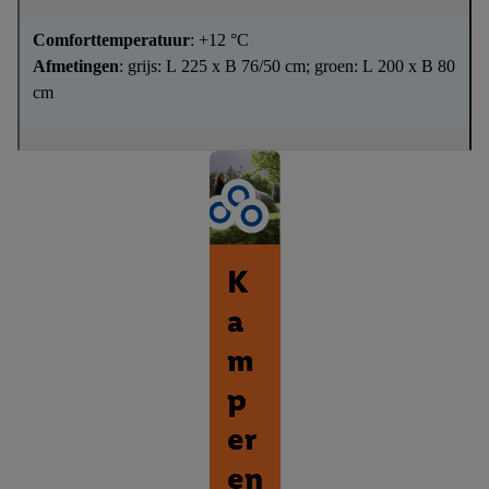
Comforttemperatuur
: +12 °C
Afmetingen
: grijs: L 225 x B 76/50 cm; groen: L 200 x B 80
cm
K
a
m
p
er
en