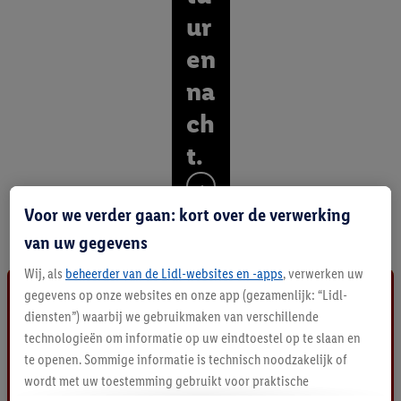
ur
en
na
ch
t.
O
n
Voor we verder gaan: kort over de verwerking
t
van uw gegevens
d
e
Wij, als
beheerder van de Lidl-websites en -apps
, verwerken uw
k
gegevens op onze websites en onze app (gezamenlijk: “Lidl-
a
diensten”) waarbij we gebruikmaken van verschillende
l
l
technologieën om informatie op uw eindtoestel op te slaan en
e
te openen. Sommige informatie is technisch noodzakelijk of
p
wordt met uw toestemming gebruikt voor praktische
r