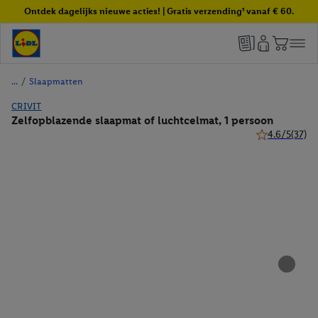
Ontdek dagelijks nieuwe acties! | Gratis verzending¹ vanaf € 60.
/
Slaapmatten
CRIVIT
Zelfopblazende slaapmat of luchtcelmat, 1 persoon
4.6/5
(37)
4.6 van 5 ster