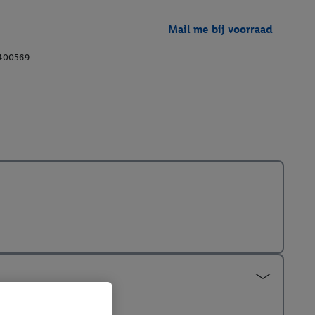
Mail me bij voorraad
400569