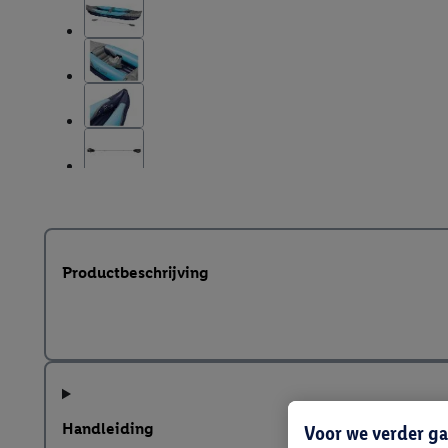
Productbeschrijving
Handleiding
Voor we verder ga