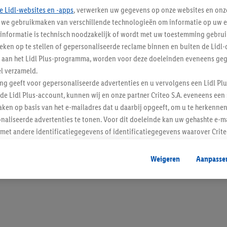
e Lidl-websites en -apps
, verwerken uw gegevens op onze websites en onz
j we gebruikmaken van verschillende technologieën om informatie op uw e
informatie is technisch noodzakelijk of wordt met uw toestemming gebrui
tieken op te stellen of gepersonaliseerde reclame binnen en buiten de Lidl-
Blijf op de hoo
t aan het Lidl Plus-programma, worden voor deze doeleinden eveneens ge
l verzameld.
Schrijf je in op de newslette
ing geeft voor gepersonaliseerde advertenties en u vervolgens een Lidl P
de Lidl Plus-account, kunnen wij en onze partner Criteo S.A. eveneens een 
Inschrijven
ken op basis van het e-mailadres dat u daarbij opgeeft, om u te herkennen
naliseerde advertenties te tonen. Voor dit doeleinde kan uw gehashte e-m
t andere identificatiegegevens of identificatiegegevens waarover Criteo
en.
aat, kunnen advertenties in het kader van retargeting, d.w.z. advertenties
Weigeren
Aanpasse
nd (bijvoorbeeld door het product in de webshop aan uw winkelmandje toe 
verschillende apparaten en verschillende Lidl-diensten worden weergegeve
adres en eventuele andere identificatiegegevens/identificatiegegevens wa
dapparaten of Lidl-diensten aan u kunnen worden toegewezen.
 u individuele doeleinden toestaan en meer informatie vinden over de ge