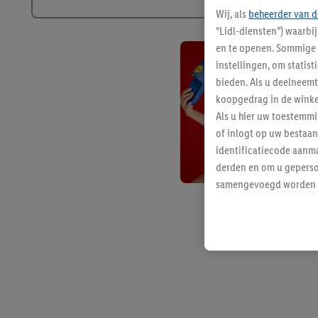
Wij, als
beheerder van d
“Lidl-diensten”) waarbi
en te openen. Sommige 
instellingen, om statis
bieden. Als u deelneem
koopgedrag in de winke
Als u hier uw toestemm
of inlogt op uw bestaan
identificatiecode aanma
derden en om u geperso
samengevoegd worden me
aan u toegewezen werd
Als u hiermee akkoord g
u interesse hebt getoo
niet te kopen), ook op 
van uw gehashte e-mail
beschikt, meerdere ein
Onder “Aanpassen” kunt