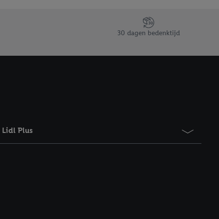
taan. Door op
eer informatie,
 vooruitwerkende
30 dagen bedenktijd
Lidl Plus