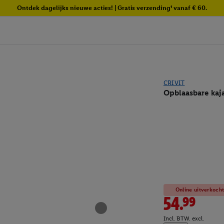
Ontdek dagelijks nieuwe acties! | Gratis verzending¹ vanaf € 60.
CRIVIT
Opblaasbare kaj
Online uitverkoch
54.99
Incl. BTW. excl.