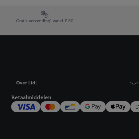
Door op “weigeren” te k
“aanvaarden” te klikken
Footerelement met de verschillende USPs van Lidl.be
waaronder de bewaarter
Gratis verzending¹ vanaf € 60
kracht in te trekken, vi
Over Lidl
Betaalmiddelen