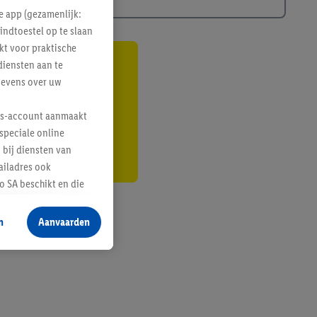
e app (gezamenlijk:
indtoestel op te slaan
kt voor praktische
diensten aan te
gte
gevens over uw
r
lus-account aanmaakt
speciale online
 bij diensten van
ailadres ook
 SA beschikt en die
 voor producten waarin
n
Aanvaarden
te voegen, maar het
n als er met behulp
arover Criteo SA
gevensverwerking.