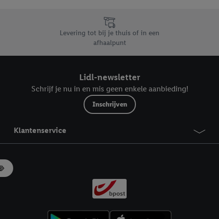
likken, kunt u alleen het gebruik van de noodzakelijke technologieën toes
, stemt u in met alle verwerkingen voor alle bovengenoemde doeleinden. M
mijn van de gegevens en uw recht om uw toestemming te allen tijde met
Levering tot bij je thuis of in een
ndt u in onze
privacyverklaring
.
Je vindt het impressum hier.
afhaalpunt
Lidl-newsletter
Schrijf je nu in en mis geen enkele aanbieding!
Inschrijven
Klantenservice