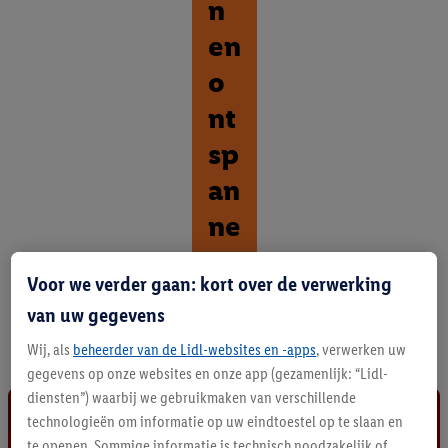
n
en
o
nt
sp
an
ne
n
Voor we verder gaan: kort over de verwerking
O
van uw gegevens
n
t
Wij, als
beheerder van de Lidl-websites en -apps
, verwerken uw
d
gegevens op onze websites en onze app (gezamenlijk: “Lidl-
e
diensten”) waarbij we gebruikmaken van verschillende
k
technologieën om informatie op uw eindtoestel op te slaan en
a
l
te openen. Sommige informatie is technisch noodzakelijk of