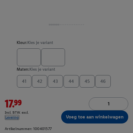
Kleur:
Kies je variant
Maten:
Kies je variant
41
42
43
44
45
46
17.99
Incl. BTW. excl.
Voeg toe aan winkelwagen
Levering
Artikelnummer:
100401577