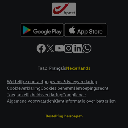
Taal:
Français
Nederlands
Footerelement met links naar juridische teksten
Wettelijke contactgegevens
Privacyverklaring
Cookieverklaring
Cookies beheren
Herroepingsrecht
Toegankelijkheidsverklaring
Compliance
Algemene voorwaarden
Klantinformatie over batterijen
Bestelling herroepen