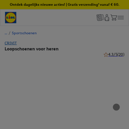
Ontdek dagelijks nieuwe acties! | Gratis verzending¹ vanaf € 60.
/
Sportschoenen
CRIVIT
Loopschoenen voor heren
4.3/5
(20)
4.3 van 5 ster