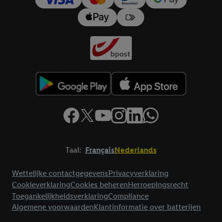
impressum hier.
Taal:
Français
Nederlands
Footerelement met links naar juridische teksten
Wettelijke contactgegevens
Privacyverklaring
Cookieverklaring
Cookies beheren
Herroepingsrecht
Toegankelijkheidsverklaring
Compliance
Algemene voorwaarden
Klantinformatie over batterijen