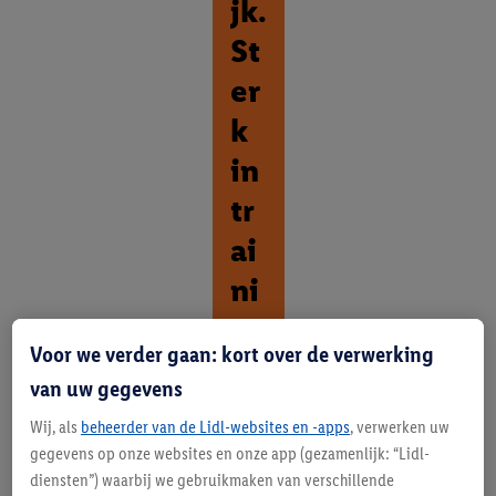
jk.
St
er
k
in
tr
ai
ni
n
Voor we verder gaan: kort over de verwerking
g.
van uw gegevens
O
Wij, als
beheerder van de Lidl-websites en -apps
, verwerken uw
n
gegevens op onze websites en onze app (gezamenlijk: “Lidl-
t
diensten”) waarbij we gebruikmaken van verschillende
d