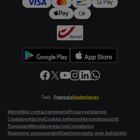
Taal:
Français
Nederlands
Footerelement met links naar juridische teksten
Wettelijke contactgegevens
Privacyverklaring
Cookieverklaring
Cookies beheren
Herroepingsrecht
Toegankelijkheidsverklaring
Compliance
Algemene voorwaarden
Klantinformatie over batterijen