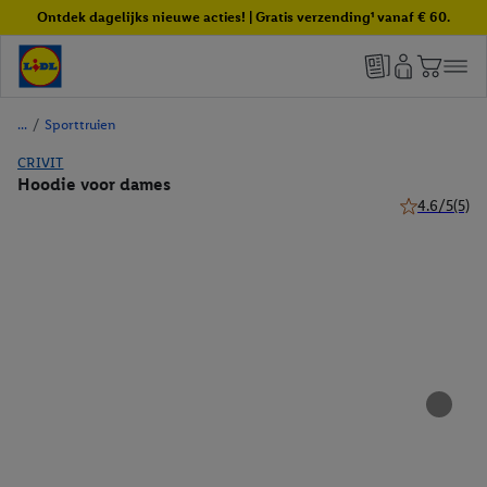
Ontdek dagelijks nieuwe acties! | Gratis verzending¹ vanaf € 60.
/
Sporttruien
CRIVIT
Hoodie voor dames
4.6/5
(5)
4.6 van 5 ste