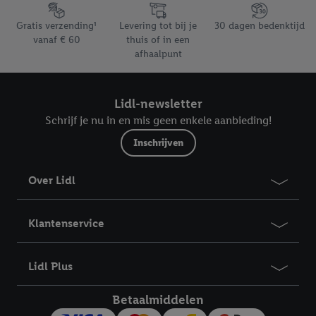
trekken, vindt u in onze
privacyverklaring
.
Je vindt het
Footerelement met de verschillende USPs van Lidl.be
impressum hier.
Gratis verzending¹
Levering tot bij je
30 dagen bedenktijd
vanaf € 60
thuis of in een
afhaalpunt
Lidl-newsletter
Schrijf je nu in en mis geen enkele aanbieding!
Inschrijven
Over Lidl
Klantenservice
Lidl Plus
Betaalmiddelen