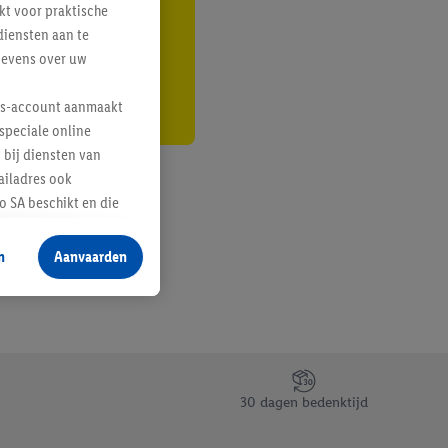
kt voor praktische
r
diensten aan te
gevens over uw
lus-account aanmaakt
speciale online
 bij diensten van
ailadres ook
 SA beschikt en die
 voor producten waarin
n
Aanvaarden
te voegen, maar het
n als er met behulp
arover Criteo SA
gevensverwerking.
taan. Door op
30 dagen bedenktijd
eer informatie,
 vooruitwerkende