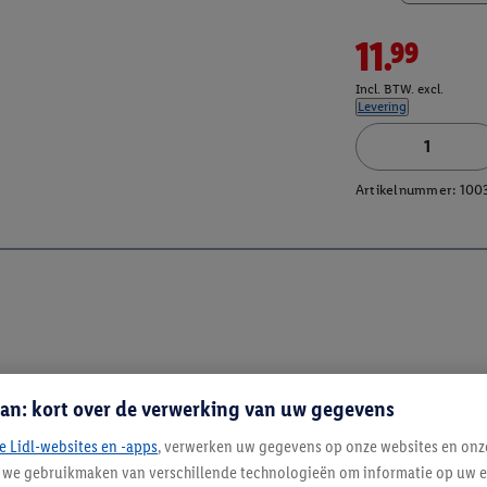
11.99
Incl. BTW. excl.
Levering
Artikelnummer:
100
an: kort over de verwerking van uw gegevens
e Lidl-websites en -apps
, verwerken uw gegevens op onze websites en onz
j we gebruikmaken van verschillende technologieën om informatie op uw e
Blijf op de hoo