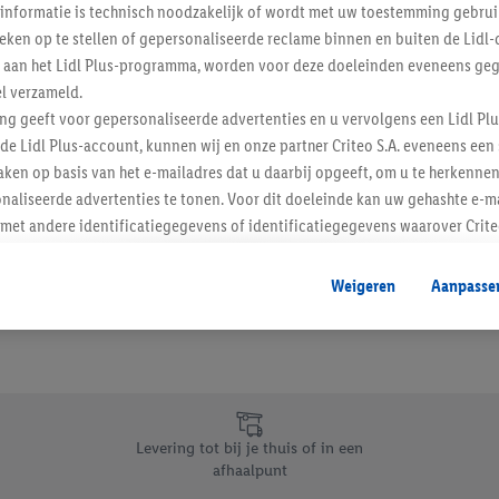
informatie is technisch noodzakelijk of wordt met uw toestemming gebrui
Schrijf je in op de newslette
tieken op te stellen of gepersonaliseerde reclame binnen en buiten de Lidl-
t aan het Lidl Plus-programma, worden voor deze doeleinden eveneens ge
l verzameld.
Inschrijven
ing geeft voor gepersonaliseerde advertenties en u vervolgens een Lidl P
de Lidl Plus-account, kunnen wij en onze partner Criteo S.A. eveneens een 
ken op basis van het e-mailadres dat u daarbij opgeeft, om u te herkennen
naliseerde advertenties te tonen. Voor dit doeleinde kan uw gehashte e-m
t andere identificatiegegevens of identificatiegegevens waarover Criteo
en.
aat, kunnen advertenties in het kader van retargeting, d.w.z. advertenties
Weigeren
Aanpasse
nd (bijvoorbeeld door het product in de webshop aan uw winkelmandje toe 
verschillende apparaten en verschillende Lidl-diensten worden weergegeve
adres en eventuele andere identificatiegegevens/identificatiegegevens wa
dapparaten of Lidl-diensten aan u kunnen worden toegewezen.
 u individuele doeleinden toestaan en meer informatie vinden over de ge
likken, kunt u alleen het gebruik van de noodzakelijke technologieën toes
Levering tot bij je thuis of in een
, stemt u in met alle verwerkingen voor alle bovengenoemde doeleinden. M
afhaalpunt
mijn van de gegevens en uw recht om uw toestemming te allen tijde met