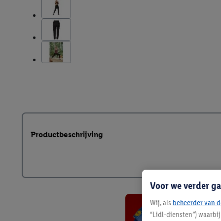
Productbeschrijving
Voor we verder ga
Wij, als
beheerder van d
“Lidl-diensten”) waarbi