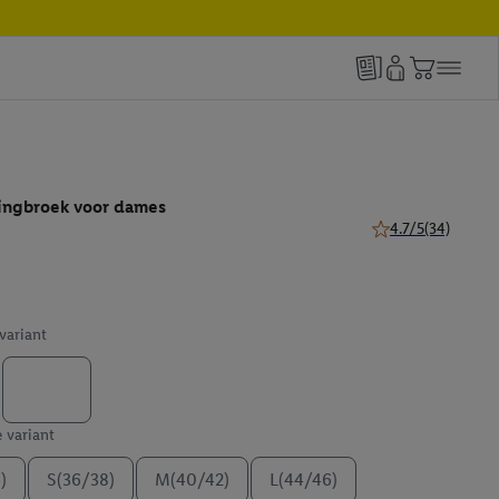
ingbroek voor dames
4.7/5
(34)
4.7 van 5 sterren (
 variant
e variant
)
S(36/38)
M(40/42)
L(44/46)