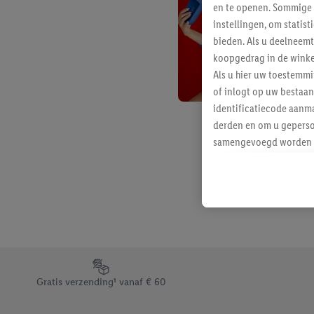
en te openen. Sommige 
instellingen, om statis
bieden. Als u deelneem
koopgedrag in de winke
Als u hier uw toestemm
of inlogt op uw bestaan
identificatiecode aanma
derden en om u geperso
samengevoegd worden me
aan u toegewezen werd
Als u hiermee akkoord g
u interesse hebt getoo
niet te kopen), ook op 
van uw gehashte e-mail
beschikt, meerdere ein
Onder “Aanpassen” kunt
Footerelement met de verschillende USPs van Lidl.be
Door op “weigeren” te k
Gratis verzending¹ vanaf € 60
“aanvaarden” te klikken
waaronder de bewaarter