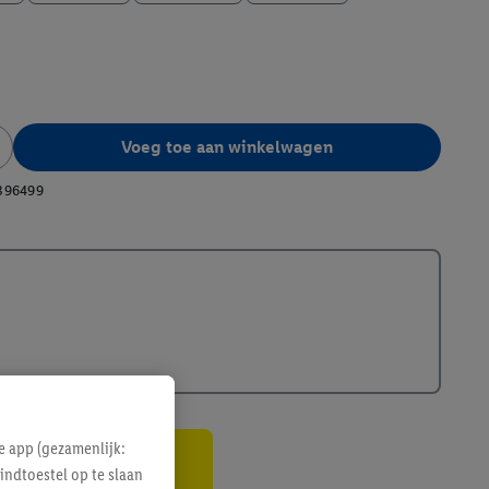
Voeg toe aan winkelwagen
396499
e app (gezamenlijk:
indtoestel op te slaan
gte