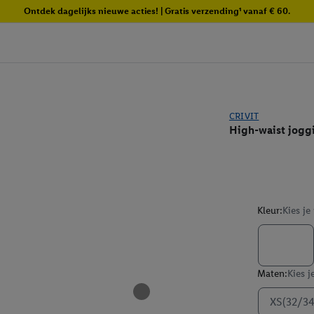
Ontdek dagelijks nieuwe acties! | Gratis verzending¹ vanaf € 60.
CRIVIT
High-waist jogg
Kleur:
Kies je
Maten:
Kies j
XS(32/34