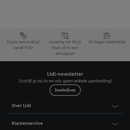
bewaartermijn van de gegevens en uw recht om uw
toestemming te allen tijde met vooruitwerkende kracht in te
trekken, vindt u in onze
privacyverklaring
.
Je vindt het
impressum hier.
Footerelement met de verschillende USPs van Lidl.be
Gratis verzending¹
Levering tot bij je
30 dagen bedenktijd
vanaf € 60
thuis of in een
afhaalpunt
Lidl-newsletter
Schrijf je nu in en mis geen enkele aanbieding!
Inschrijven
Over Lidl
Klantenservice