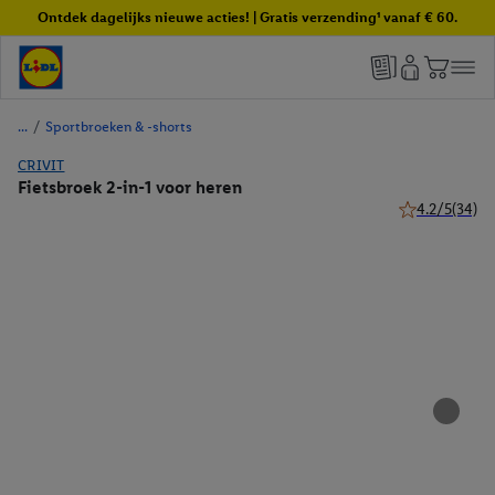
Ontdek dagelijks nieuwe acties! | Gratis verzending¹ vanaf € 60.
/
Sportbroeken & -shorts
CRIVIT
Fietsbroek 2-in-1 voor heren
4.2/5
(34)
4.2 van 5 ster