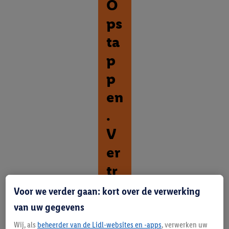
O
ps
ta
p
p
en
.
V
er
tr
ek
Voor we verder gaan: kort over de verwerking
ke
van uw gegevens
n.
Wij, als
beheerder van de Lidl-websites en -apps
, verwerken uw