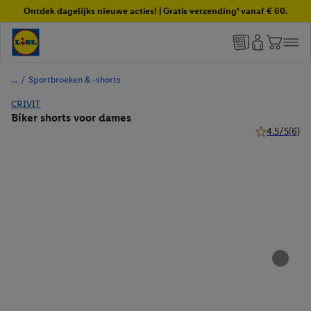
Ontdek dagelijks nieuwe acties! | Gratis verzending¹ vanaf € 60.
/
Sportbroeken & -shorts
CRIVIT
Biker shorts voor dames
4.5/5
(6)
4.5 van 5 ste