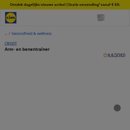
Ontdek dagelijks nieuwe acties! | Gratis verzending¹ vanaf € 60.
/
Gezondheid & wellness
CRIVIT
Arm- en benentrainer
4.4/5
(145)
4.4 van 5 sterr