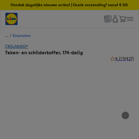
Ontdek dagelijks nieuwe acties! | Gratis verzending¹ vanaf € 60.
/
Knutselen
CRELANDO®
Teken- en schilderkoffer, 174-delig
4.7/5
(427)
4.7 van 5 sterr