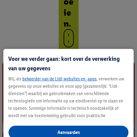
oe
ie
n.
O
n
t
d
Voor we verder gaan: kort over de verwerking
e
k
van uw gegevens
a
l
Wij, als
beheerder van de Lidl-websites en -apps
, verwerken uw
l
gegevens op onze websites en onze app (gezamenlijk: “Lidl-
e
diensten”) waarbij we gebruikmaken van verschillende
p
technologieën om informatie op uw eindtoestel op te slaan en
r
te openen. Sommige informatie is technisch noodzakelijk of
o
d
wordt met uw toestemming gebruikt voor praktische
u
instellingen, om statistieken op te stellen of gepersonaliseerde
c
reclame binnen en buiten de Lidl-diensten aan te bieden. Als u
Aanvaarden
t