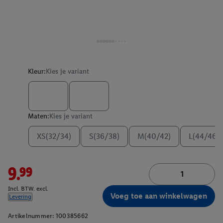
Kleur:
Kies je variant
Maten:
Kies je variant
XS(32/34)
S(36/38)
M(40/42)
L(44/46)
9.99
Incl. BTW. excl.
Voeg toe aan winkelwagen
Levering
Artikelnummer:
100385662