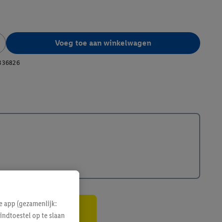
Voeg toe aan winkelwagen
336826
e app (gezamenlijk:
indtoestel op te slaan
gte