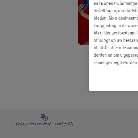
en te openen. Sommige 
instellingen, om statis
bieden. Als u deelneem
koopgedrag in de winke
Als u hier uw toestemm
of inlogt op uw bestaan
identificatiecode aanma
derden en om u geperso
samengevoegd worden me
aan u toegewezen werd
Als u hiermee akkoord g
u interesse hebt getoo
niet te kopen), ook op 
van uw gehashte e-mail
beschikt, meerdere ein
Onder “Aanpassen” kunt
Footerelement met de verschillende USPs van Lidl.be
Door op “weigeren” te k
Gratis verzending¹ vanaf € 60
“aanvaarden” te klikken
waaronder de bewaarter