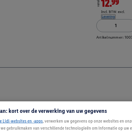
12.99
vanaf
Incl. BTW. excl.
Levering
Artikelnummer:
100
an: kort over de verwerking van uw gegevens
e Lidl-websites en -apps
, verwerken uw gegevens op onze websites en onz
j we gebruikmaken van verschillende technologieën om informatie op uw e
Blijf op de hoo