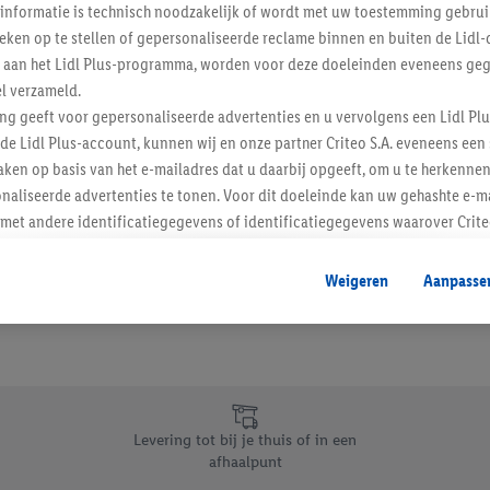
informatie is technisch noodzakelijk of wordt met uw toestemming gebrui
Schrijf je in op de newslette
tieken op te stellen of gepersonaliseerde reclame binnen en buiten de Lidl-
t aan het Lidl Plus-programma, worden voor deze doeleinden eveneens ge
l verzameld.
Inschrijven
ing geeft voor gepersonaliseerde advertenties en u vervolgens een Lidl P
de Lidl Plus-account, kunnen wij en onze partner Criteo S.A. eveneens een 
ken op basis van het e-mailadres dat u daarbij opgeeft, om u te herkennen
naliseerde advertenties te tonen. Voor dit doeleinde kan uw gehashte e-m
t andere identificatiegegevens of identificatiegegevens waarover Criteo
en.
aat, kunnen advertenties in het kader van retargeting, d.w.z. advertenties
Weigeren
Aanpasse
nd (bijvoorbeeld door het product in de webshop aan uw winkelmandje toe 
verschillende apparaten en verschillende Lidl-diensten worden weergegeve
adres en eventuele andere identificatiegegevens/identificatiegegevens wa
dapparaten of Lidl-diensten aan u kunnen worden toegewezen.
 u individuele doeleinden toestaan en meer informatie vinden over de ge
likken, kunt u alleen het gebruik van de noodzakelijke technologieën toes
Levering tot bij je thuis of in een
, stemt u in met alle verwerkingen voor alle bovengenoemde doeleinden. M
afhaalpunt
mijn van de gegevens en uw recht om uw toestemming te allen tijde met