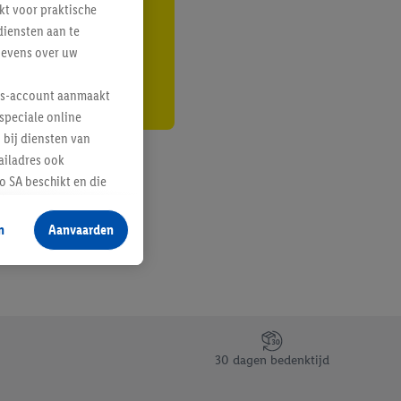
kt voor praktische
r
diensten aan te
gevens over uw
lus-account aanmaakt
speciale online
 bij diensten van
ailadres ook
 SA beschikt en die
 voor producten waarin
n
Aanvaarden
te voegen, maar het
n als er met behulp
arover Criteo SA
gevensverwerking.
taan. Door op
30 dagen bedenktijd
eer informatie,
 vooruitwerkende