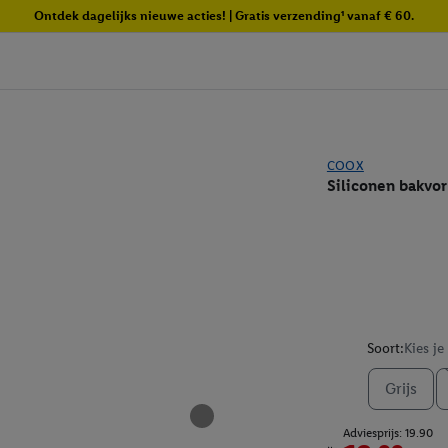
Ontdek dagelijks nieuwe acties! | Gratis verzending¹ vanaf € 60.
COOX
Siliconen bakvo
Soort:
Kies je
Grijs
Adviesprijs: 19.90