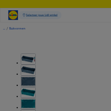
/
Bakvormen