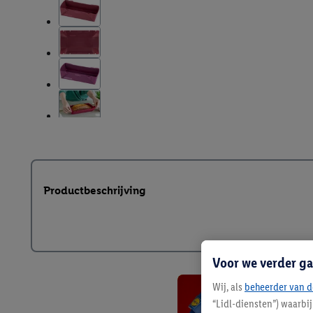
Productbeschrijving
Voor we verder ga
Wij, als
beheerder van d
“Lidl-diensten”) waarbi