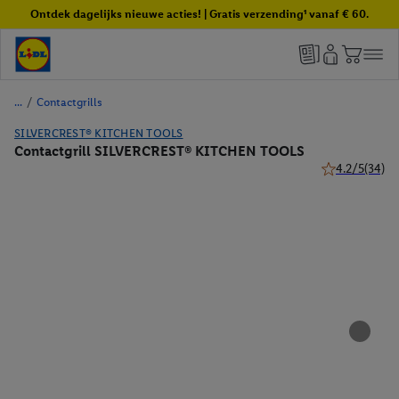
Ontdek dagelijks nieuwe acties! | Gratis verzending¹ vanaf € 60.
/
Contactgrills
SILVERCREST® KITCHEN TOOLS
Contactgrill SILVERCREST® KITCHEN TOOLS
4.2/5
(34)
4.2 van 5 ster