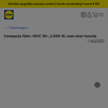
Ontdek dagelijks nieuwe acties! | Gratis verzending¹ vanaf € 60.
/
Haardrogers
Compacte föhn »RHC 35«, 2.000 W, cool-shot-functie
4.3/5
(27)
4.3 van 5 ster