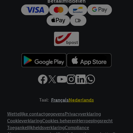
Betaalmiddelen
trekken, vindt u in onze
privacyverklaring
.
Je vindt het
impressum hier.
Taal:
Français
Nederlands
Footerelement met links naar juridische teksten
Wettelijke contactgegevens
Privacyverklaring
Cookieverklaring
Cookies beheren
Herroepingsrecht
Toegankelijkheidsverklaring
Compliance