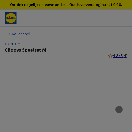
Ontdek dagelijks nieuwe acties! | Gratis verzending¹ vanaf € 60.
/
Rollenspel
LUPILU®
Clippys Speelset M
4.8/5
(4)
4.8 van 5 ste