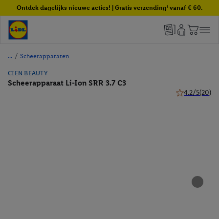
Ontdek dagelijks nieuwe acties! | Gratis verzending¹ vanaf € 60.
/
Scheerapparaten
CIEN BEAUTY
Scheerapparaat Li-Ion SRR 3.7 C3
4.2/5
(20)
4.2 van 5 ster