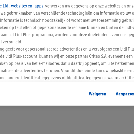
e Lidl-websites en -apps
, verwerken uw gegevens op onze websites en onz
j we gebruikmaken van verschillende technologieën om informatie op uw e
informatie is technisch noodzakelijk of wordt met uw toestemming gebrui
tieken op te stellen of gepersonaliseerde reclame binnen en buiten de Lidl-
Blijf op de hoo
t aan het Lidl Plus-programma, worden voor deze doeleinden eveneens ge
l verzameld.
Schrijf je in op de newslette
ing geeft voor gepersonaliseerde advertenties en u vervolgens een Lidl P
de Lidl Plus-account, kunnen wij en onze partner Criteo S.A. eveneens een 
Inschrijven
ken op basis van het e-mailadres dat u daarbij opgeeft, om u te herkennen
naliseerde advertenties te tonen. Voor dit doeleinde kan uw gehashte e-m
t andere identificatiegegevens of identificatiegegevens waarover Criteo
en.
aat, kunnen advertenties in het kader van retargeting, d.w.z. advertenties
Weigeren
Aanpasse
nd (bijvoorbeeld door het product in de webshop aan uw winkelmandje toe 
verschillende apparaten en verschillende Lidl-diensten worden weergegeve
adres en eventuele andere identificatiegegevens/identificatiegegevens wa
dapparaten of Lidl-diensten aan u kunnen worden toegewezen.
 u individuele doeleinden toestaan en meer informatie vinden over de ge