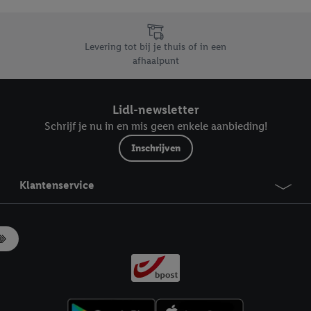
likken, kunt u alleen het gebruik van de noodzakelijke technologieën toes
, stemt u in met alle verwerkingen voor alle bovengenoemde doeleinden. M
mijn van de gegevens en uw recht om uw toestemming te allen tijde met
Levering tot bij je thuis of in een
ndt u in onze
privacyverklaring
.
Je vindt het impressum hier.
afhaalpunt
Lidl-newsletter
Schrijf je nu in en mis geen enkele aanbieding!
Inschrijven
Klantenservice