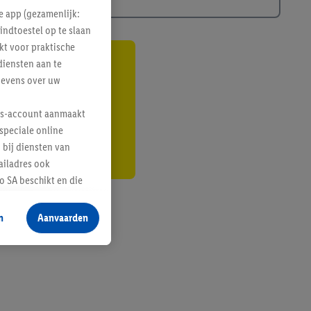
e app (gezamenlijk:
indtoestel op te slaan
kt voor praktische
diensten aan te
gte
gevens over uw
r
lus-account aanmaakt
speciale online
 bij diensten van
ailadres ook
 SA beschikt en die
 voor producten waarin
n
Aanvaarden
te voegen, maar het
n als er met behulp
arover Criteo SA
gevensverwerking.