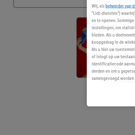
Wij, als
beheerder van d
“Lidl-diensten”) waarbi
en te openen. Sommige 
instellingen, om statis
bieden. Als u deelneem
koopgedrag in de winke
Als u hier uw toestemm
of inlogt op uw bestaan
identificatiecode aanma
derden en om u geperso
samengevoegd worden me
aan u toegewezen werd
Als u hiermee akkoord g
u interesse hebt getoo
niet te kopen), ook op 
van uw gehashte e-mail
beschikt, meerdere ein
Onder “Aanpassen” kunt