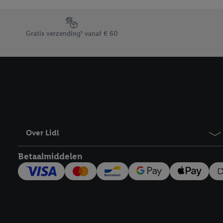
Door op “weigeren” te k
“aanvaarden” te klikken
Footerelement met de verschillende USPs van Lidl.be
waaronder de bewaarter
Gratis verzending¹ vanaf € 60
kracht in te trekken, vi
Over Lidl
Betaalmiddelen