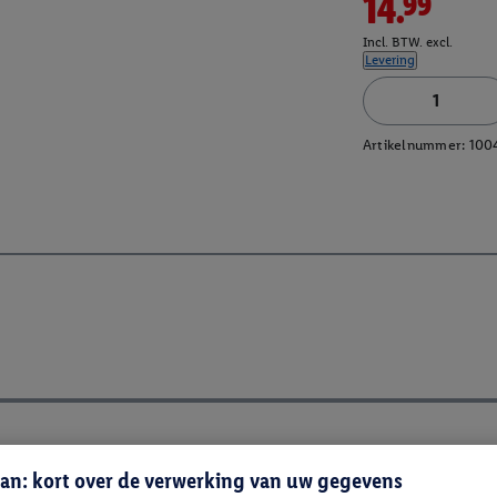
14.99
Incl. BTW. excl.
Levering
Artikelnummer:
100
an: kort over de verwerking van uw gegevens