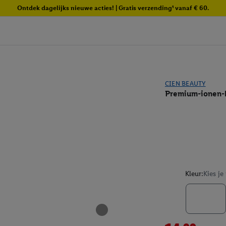
Ontdek dagelijks nieuwe acties! | Gratis verzending¹ vanaf € 60.
CIEN BEAUTY
Premium-ionen-
Kleur:
Kies je