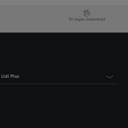
taan. Door op
eer informatie,
 vooruitwerkende
30 dagen bedenktijd
Lidl Plus