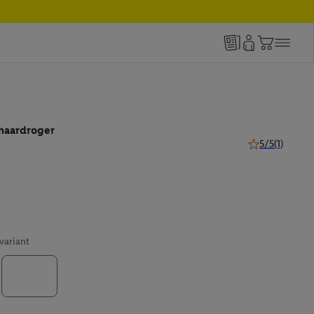
haardroger
5/5
(1)
5 van 5 sterren 
 variant