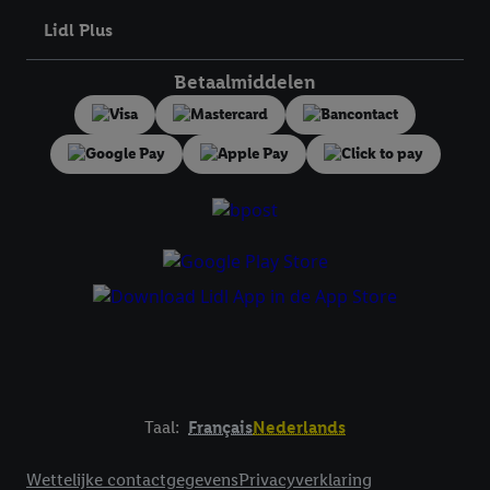
toestemming te allen tijde met vooruitwerkende kracht in te
Lidl Plus
trekken, vindt u in onze
privacyverklaring
.
Je vindt het
impressum hier.
Betaalmiddelen
Taal:
Français
Nederlands
Footerelement met links naar juridische teksten
Wettelijke contactgegevens
Privacyverklaring